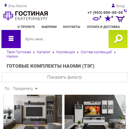
Эль-Монте
Вход
+7 (903) 000-00-00
Зак
0
0
0
обр
О ПРОЕКТЕ
ФАБРИКИ
КОНТАКТЫ
ОПЛАТА И ДОСТАВКА
зво
Твоя Гостиная
Каталог
Коллекции
Состав коллекций
Наоми
ГОТОВЫЕ КОМПЛЕКТЫ НАОМИ (ТЭГ)
Показать фильтр
По:
Приоритету