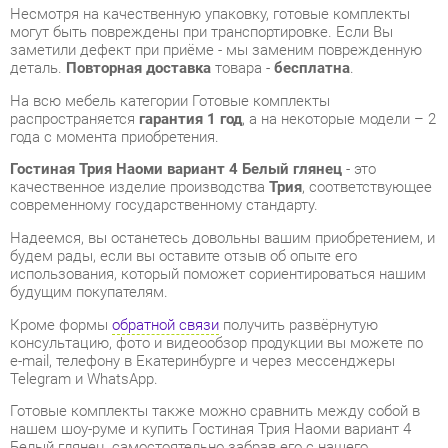
года с момента приобретения.
Гостиная Трия Наоми вариант 4 Белый глянец
- это
качественное изделие производства
Трия
, соответствующее
современному государственному стандарту.
Надеемся, вы останетесь довольны вашим приобретением, и
будем рады, если вы оставите отзыв об опыте его
использования, который поможет сориентироваться нашим
будущим покупателям.
Кроме формы
обратной связи
получить развёрнутую
консультацию, фото и видеообзор продукции вы можете по
e-mail, телефону в Екатеринбурге и через мессенджеры
Telegram и WhatsApp.
Готовые комплекты также можно сравнить между собой в
нашем шоу-руме и купить Гостиная Трия Наоми вариант 4
Белый глянец, самостоятельно забрав его с нашего
центрального склада в г. Екатеринбург. Полный список
адресов и магазинов смотрите на странице
контактов
.
Материал
Стекло
Цвет
Белый глянец