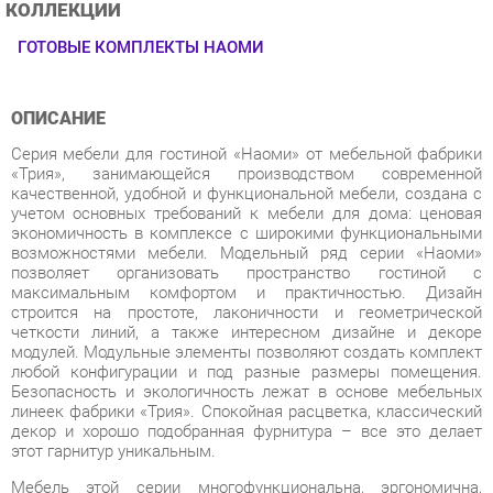
ОПИСАНИЕ
Серия мебели для гостиной «Наоми» от мебельной фабрики
«Трия», занимающейся производством современной
качественной, удобной и функциональной мебели, создана с
учетом основных требований к мебели для дома: ценовая
экономичность в комплексе с широкими функциональными
возможностями мебели. Модельный ряд серии «Наоми»
позволяет организовать пространство гостиной с
максимальным комфортом и практичностью. Дизайн
строится на простоте, лаконичности и геометрической
четкости линий, а также интересном дизайне и декоре
модулей. Модульные элементы позволяют создать комплект
любой конфигурации и под разные размеры помещения.
Безопасность и экологичность лежат в основе мебельных
линеек фабрики «Трия». Спокойная расцветка, классический
декор и хорошо подобранная фурнитура – все это делает
этот гарнитур уникальным.
Мебель этой серии многофункциональна, эргономична,
удобна, проста и долговечна в процессе эксплуатации
(покрытие материалов обеспечивает защиту от истирания,
мелких сколов и царапин). Коллекция «Наоми» - это
отличный вариант для построения оптимального