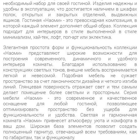
подходит для интерьеров в стиле выполненной в стиле
минимализм, хай-тек, лофт, поп-арт или эклектика.
Элегантная простота форм и функциональность коллекции
«Наоми» представляют широкие возможности для
построения современного, динамичного и удобного
интерьера комнаты. Благодаря использованию в
конструкциях светлых тонов, внешне мебель воспринимается
легкой и невесомой. Подобная мебель не сужает
пространство за счет лаконичности дизайна и четкого изгиба
линий. Глянцевая поверхность отражает свет и тем самым
делает помещение более светлым и просторным. Серия
мебели «Наоми» - это современное и качественное
оснащение для любой гостиной, позволяющее
оптимизировать пространство без ущерба для
функциональности и удобства. Светлая и гармоничная
комната «Наоми» привнесет атмосферу уюта и комфорта в
ваш дом. Широкая база элементов позволит создать
полноценный гарнитур, отвечающий всем требованиям, как
по габаритам, так и функционалу.
Условия покупки
Благодаря качественным фото, исчерпывающей информации
о характеристиках и параметрах, а также отзывам
покупателей маркетплэйса «Твой Зал Екатеринбург» купить