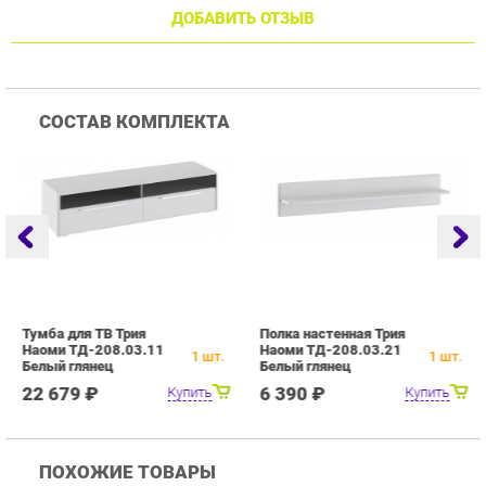
Тумба для ТВ Трия
Полка настенная Трия
Ш
Наоми ТД-208.03.11
Наоми ТД-208.03.21
Н
1
шт.
1
шт.
Белый глянец
Белый глянец
Б
22 679 ₽
6 390 ₽
Купить
Купить
ПОХОЖИЕ ТОВАРЫ
Гостиная Стиль
Гостиная Витра
Г