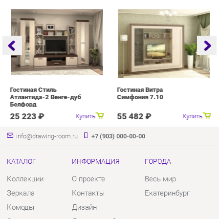
Атлантида-2 Венге-дуб
Симфония 7.10
Белфорд
25 223 ₽
55 482 ₽
Купить
Купить
info@drawing-room.ru
+7 (903) 000-00-00
КАТАЛОГ
ИНФОРМАЦИЯ
ГОРОДА
Коллекции
О проекте
Весь мир
Зеркала
Контакты
Екатеринбург
Комоды
Дизайн
Столы
Доставка и Оплата
Стулья
Скидки и Акции
Тумбы
Политика
Шкафы
Гарантия
Комплектующие
Помощь
КОНТАКТЫ