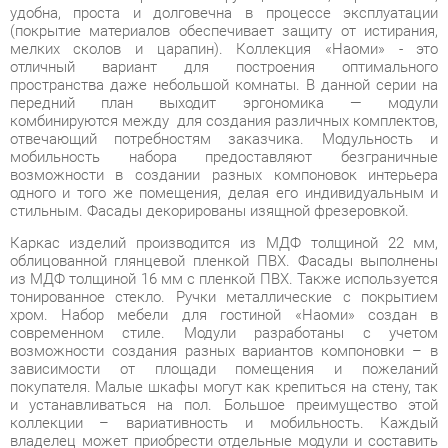
пространства даже небольшой комнаты. В данной серии на
передний план выходит эргономика — модули
комбинируются между для создания различных комплектов,
отвечающий потребностям заказчика. Модульность и
мобильность набора предоставляют безграничные
возможности в создании разных компоновок интерьера
одного и того же помещения, делая его индивидуальным и
стильным. Фасады декорированы изящной фрезеровкой.
Каркас изделий производится из МДФ толщиной 22 мм,
облицованной глянцевой пленкой ПВХ. Фасады выполнены
из МДФ толщиной 16 мм с пленкой ПВХ. Также используется
тонированное стекло. Ручки металлические с покрытием
хром. Набор мебели для гостиной «Наоми» создан в
современном стиле. Модули разработаны с учетом
возможности создания разных вариантов компоновки – в
зависимости от площади помещения и пожеланий
покупателя. Малые шкафы могут как крепиться на стену, так
и устанавливаться на пол. Большое преимущество этой
коллекции – вариативность и мобильность. Каждый
владелец может приобрести отдельные модули и составить
необходимый набор для своей гостиной. Изделия надежны и
удобны в эксплуатации, что достигается наличием в шкафах
полок, открытых и закрытых отделений, выдвижных
ящиков. Гостиная «Наоми» - это превосходная композиция, в
которой каждый элемент дополняет общий образ. Коллекция