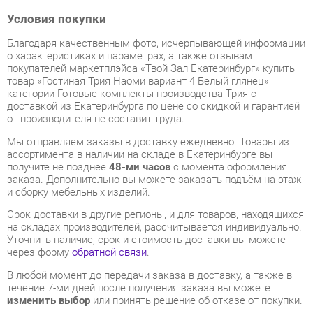
товар «Гостиная Трия Наоми вариант 4 Белый глянец»
категории Готовые комплекты производства Трия с
доставкой из Екатеринбурга по цене со скидкой и гарантией
от производителя не составит труда.
Мы отправляем заказы в доставку ежедневно. Товары из
ассортимента в наличии на складе в Екатеринбурге вы
получите не позднее
48-ми часов
с момента оформления
заказа. Дополнительно вы можете заказать подъём на этаж
и сборку мебельных изделий.
Срок доставки в другие регионы, и для товаров, находящихся
на складах производителей, рассчитывается индивидуально.
Уточнить наличие, срок и стоимость доставки вы можете
через форму
обратной связи
.
В любой момент до передачи заказа в доставку, а также в
течение 7-ми дней после получения заказа вы можете
изменить выбор
или принять решение об отказе от покупки.
Несмотря на качественную упаковку, готовые комплекты
могут быть повреждены при транспортировке. Если Вы
заметили дефект при приёме - мы заменим поврежденную
деталь.
Повторная доставка
товара -
бесплатна
.
На всю мебель категории Готовые комплекты
распространяется
гарантия 1 год
, а на некоторые модели – 2