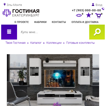
Эль-Монте
Вход
+7 (903) 000-00-00
Зак
0
0
0
обр
О ПРОЕКТЕ
ФАБРИКИ
КОНТАКТЫ
ОПЛАТА И ДОСТАВКА
зво
Твоя Гостиная
Каталог
Коллекции
Готовые комплекты