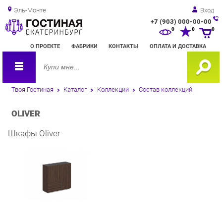
Эль-Монте
Вход
+7 (903) 000-00-00
Зак
0
0
0
обр
О ПРОЕКТЕ
ФАБРИКИ
КОНТАКТЫ
ОПЛАТА И ДОСТАВКА
зво
Твоя Гостиная
Каталог
Коллекции
Состав коллекций
OLIVER
Шкафы Oliver