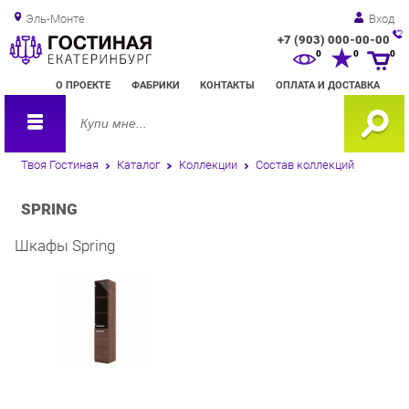
Эль-Монте
Вход
+7 (903) 000-00-00
Зак
0
0
0
обр
О ПРОЕКТЕ
ФАБРИКИ
КОНТАКТЫ
ОПЛАТА И ДОСТАВКА
зво
Твоя Гостиная
Каталог
Коллекции
Состав коллекций
SPRING
Шкафы Spring