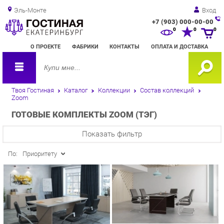
Эль-Монте
Вход
+7 (903) 000-00-00
Зак
0
0
0
обр
О ПРОЕКТЕ
ФАБРИКИ
КОНТАКТЫ
ОПЛАТА И ДОСТАВКА
зво
Твоя Гостиная
Каталог
Коллекции
Состав коллекций
Zoom
ГОТОВЫЕ КОМПЛЕКТЫ ZOOM (ТЭГ)
Показать фильтр
По:
Приоритету