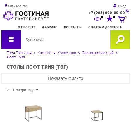
Эль-Монте
Вход
+7 (903) 000-00-00
Зак
0
0
0
обр
О ПРОЕКТЕ
ФАБРИКИ
КОНТАКТЫ
ОПЛАТА И ДОСТАВКА
зво
Твоя Гостиная
Каталог
Коллекции
Состав коллекций
Лофт Трия
СТОЛЫ ЛОФТ ТРИЯ (ТЭГ)
Показать фильтр
По:
Приоритету