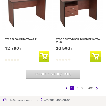
СТОЛ РАБОЧИЙ ВИТРА 42.41
СТОЛ ОДНОТУМБОВЫЙ ЛЕВ/ПР ВИТРА
41.42
12 790
20 590
₽
₽
БОЛЬШЕ ТОВАРОВ
(
20
/
8583
)
1
2
3
...
430
info@drawing-room.ru
+7 (903) 000-00-00
КАТАЛОГ
ИНФОРМАЦИЯ
ГОРОДА
Коллекции
О проекте
Весь мир
Зеркала
Контакты
Екатеринбург
Комоды
Дизайн