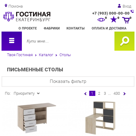
Помона
Вход
+7 (903) 000-00-00
Зак
0
0
0
обр
О ПРОЕКТЕ
ФАБРИКИ
КОНТАКТЫ
ОПЛАТА И ДОСТАВКА
зво
Твоя Гостиная
Каталог
Столы
ПИСЬМЕННЫЕ СТОЛЫ
Показать фильтр
По:
Приоритету
1
2
3
...
430