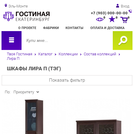
Эль-Монте
Вход
+7 (903) 000-00-00
Зак
0
0
0
обр
О ПРОЕКТЕ
ФАБРИКИ
КОНТАКТЫ
ОПЛАТА И ДОСТАВКА
зво
Твоя Гостиная
Каталог
Коллекции
Состав коллекций
Лира П
ШКАФЫ ЛИРА П (ТЭГ)
Показать фильтр
По:
Приоритету