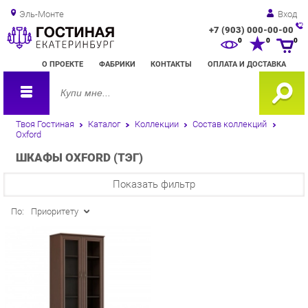
Эль-Монте
Вход
+7 (903) 000-00-00
Зак
0
0
0
обр
О ПРОЕКТЕ
ФАБРИКИ
КОНТАКТЫ
ОПЛАТА И ДОСТАВКА
зво
Твоя Гостиная
Каталог
Коллекции
Состав коллекций
Oxford
ШКАФЫ OXFORD (ТЭГ)
Показать фильтр
По:
Приоритету