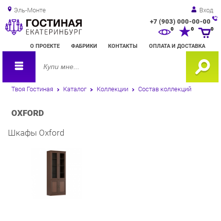
Эль-Монте
Вход
+7 (903) 000-00-00
Зак
0
0
0
обр
О ПРОЕКТЕ
ФАБРИКИ
КОНТАКТЫ
ОПЛАТА И ДОСТАВКА
зво
Твоя Гостиная
Каталог
Коллекции
Состав коллекций
OXFORD
Шкафы Oxford