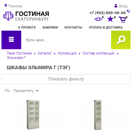
Помона
Вход
+7 (903) 000-00-00
Зак
0
0
0
обр
О ПРОЕКТЕ
ФАБРИКИ
КОНТАКТЫ
ОПЛАТА И ДОСТАВКА
зво
Твоя Гостиная
Каталог
Коллекции
Состав коллекций
Эльмира Г
ШКАФЫ ЭЛЬМИРА Г (ТЭГ)
Показать фильтр
По:
Приоритету