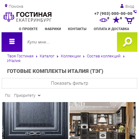
Помона
Вход
+7 (903) 000-00-00
Зак
0
0
0
обр
О ПРОЕКТЕ
ФАБРИКИ
КОНТАКТЫ
ОПЛАТА И ДОСТАВКА
зво
Твоя Гостиная
Каталог
Коллекции
Состав коллекций
Италия
ГОТОВЫЕ КОМПЛЕКТЫ ИТАЛИЯ (ТЭГ)
Показать фильтр
По:
Приоритету