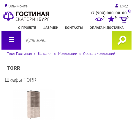
Эль-Монте
Вход
+7 (903) 000-00-00
Зак
0
0
0
обр
О ПРОЕКТЕ
ФАБРИКИ
КОНТАКТЫ
ОПЛАТА И ДОСТАВКА
зво
Твоя Гостиная
Каталог
Коллекции
Состав коллекций
TORR
Шкафы TORR