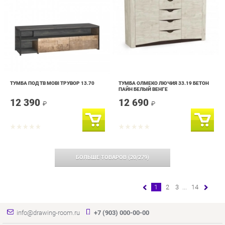
ТУМБА ПОД ТВ MOBI ТРУВОР 13.70
ТУМБА ОЛМЕКО ЛЮЧИЯ 33.19 БЕТОН
ПАЙН БЕЛЫЙ ВЕНГЕ
12 390
12 690
₽
₽
БОЛЬШЕ ТОВАРОВ
(
20
/
279
)
1
2
3
...
14
info@drawing-room.ru
+7 (903) 000-00-00
КАТАЛОГ
ИНФОРМАЦИЯ
ГОРОДА
Коллекции
О проекте
Весь мир
Зеркала
Контакты
Екатеринбург
Комоды
Дизайн