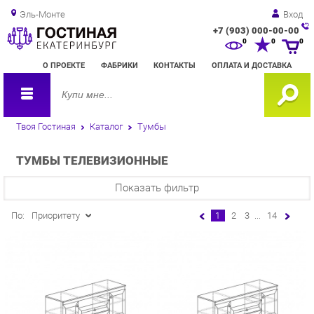
Эль-Монте
Вход
+7 (903) 000-00-00
Зак
0
0
0
обр
О ПРОЕКТЕ
ФАБРИКИ
КОНТАКТЫ
ОПЛАТА И ДОСТАВКА
зво
Твоя Гостиная
Каталог
Тумбы
ТУМБЫ ТЕЛЕВИЗИОННЫЕ
Показать фильтр
По:
Приоритету
1
2
3
...
14