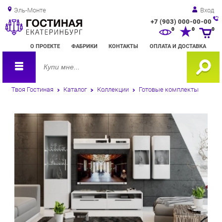
Эль-Монте
Вход
+7 (903) 000-00-00
Зак
0
0
0
обр
О ПРОЕКТЕ
ФАБРИКИ
КОНТАКТЫ
ОПЛАТА И ДОСТАВКА
зво
Твоя Гостиная
Каталог
Коллекции
Готовые комплекты