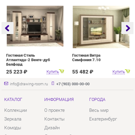
Атлантида-2 Венге-дуб
Симфония 7.10
Белфорд
25 223 ₽
55 482 ₽
Купить
Купить
info@drawing-room.ru
+7 (903) 000-00-00
КАТАЛОГ
ИНФОРМАЦИЯ
ГОРОДА
Коллекции
О проекте
Весь мир
Зеркала
Контакты
Екатеринбург
Комоды
Дизайн
Столы
Доставка и Оплата
Стулья
Скидки и Акции
Тумбы
Политика
Шкафы
Гарантия
Комплектующие
Помощь
КОНТАКТЫ