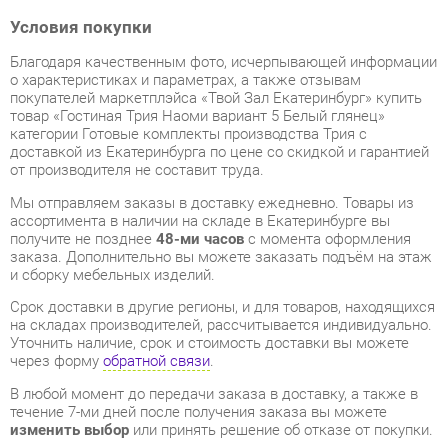
товар «Гостиная Трия Наоми вариант 5 Белый глянец»
категории Готовые комплекты производства Трия с
доставкой из Екатеринбурга по цене со скидкой и гарантией
от производителя не составит труда.
Мы отправляем заказы в доставку ежедневно. Товары из
ассортимента в наличии на складе в Екатеринбурге вы
получите не позднее
48-ми часов
с момента оформления
заказа. Дополнительно вы можете заказать подъём на этаж
и сборку мебельных изделий.
Срок доставки в другие регионы, и для товаров, находящихся
на складах производителей, рассчитывается индивидуально.
Уточнить наличие, срок и стоимость доставки вы можете
через форму
обратной связи
.
В любой момент до передачи заказа в доставку, а также в
течение 7-ми дней после получения заказа вы можете
изменить выбор
или принять решение об отказе от покупки.
Несмотря на качественную упаковку, готовые комплекты
могут быть повреждены при транспортировке. Если Вы
заметили дефект при приёме - мы заменим поврежденную
деталь.
Повторная доставка
товара -
бесплатна
.
На всю мебель категории Готовые комплекты
распространяется
гарантия 1 год
, а на некоторые модели – 2