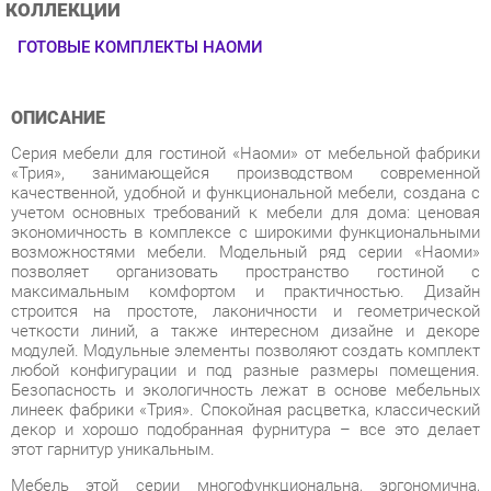
ОПИСАНИЕ
Серия мебели для гостиной «Наоми» от мебельной фабрики
«Трия», занимающейся производством современной
качественной, удобной и функциональной мебели, создана с
учетом основных требований к мебели для дома: ценовая
экономичность в комплексе с широкими функциональными
возможностями мебели. Модельный ряд серии «Наоми»
позволяет организовать пространство гостиной с
максимальным комфортом и практичностью. Дизайн
строится на простоте, лаконичности и геометрической
четкости линий, а также интересном дизайне и декоре
модулей. Модульные элементы позволяют создать комплект
любой конфигурации и под разные размеры помещения.
Безопасность и экологичность лежат в основе мебельных
линеек фабрики «Трия». Спокойная расцветка, классический
декор и хорошо подобранная фурнитура – все это делает
этот гарнитур уникальным.
Мебель этой серии многофункциональна, эргономична,
удобна, проста и долговечна в процессе эксплуатации
(покрытие материалов обеспечивает защиту от истирания,
мелких сколов и царапин). Коллекция «Наоми» - это
отличный вариант для построения оптимального