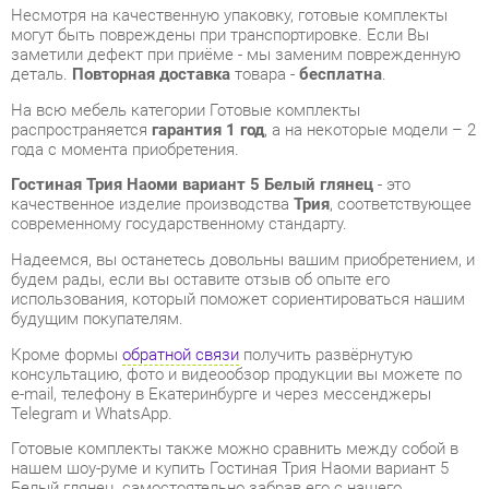
года с момента приобретения.
Гостиная Трия Наоми вариант 5 Белый глянец
- это
качественное изделие производства
Трия
, соответствующее
современному государственному стандарту.
Надеемся, вы останетесь довольны вашим приобретением, и
будем рады, если вы оставите отзыв об опыте его
использования, который поможет сориентироваться нашим
будущим покупателям.
Кроме формы
обратной связи
получить развёрнутую
консультацию, фото и видеообзор продукции вы можете по
e-mail, телефону в Екатеринбурге и через мессенджеры
Telegram и WhatsApp.
Готовые комплекты также можно сравнить между собой в
нашем шоу-руме и купить Гостиная Трия Наоми вариант 5
Белый глянец, самостоятельно забрав его с нашего
центрального склада в г. Екатеринбург. Полный список
адресов и магазинов смотрите на странице
контактов
.
Материал
Стекло
Цвет
Белый глянец