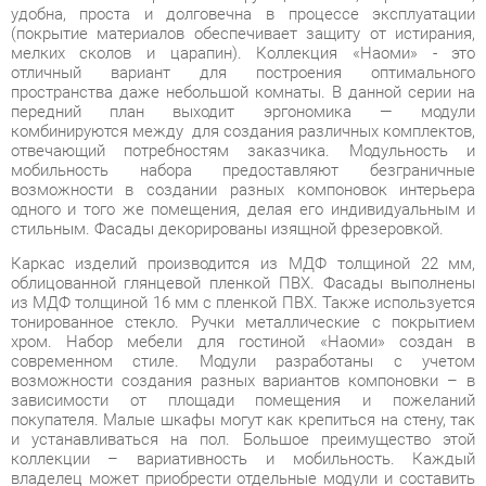
пространства даже небольшой комнаты. В данной серии на
передний план выходит эргономика — модули
комбинируются между для создания различных комплектов,
отвечающий потребностям заказчика. Модульность и
мобильность набора предоставляют безграничные
возможности в создании разных компоновок интерьера
одного и того же помещения, делая его индивидуальным и
стильным. Фасады декорированы изящной фрезеровкой.
Каркас изделий производится из МДФ толщиной 22 мм,
облицованной глянцевой пленкой ПВХ. Фасады выполнены
из МДФ толщиной 16 мм с пленкой ПВХ. Также используется
тонированное стекло. Ручки металлические с покрытием
хром. Набор мебели для гостиной «Наоми» создан в
современном стиле. Модули разработаны с учетом
возможности создания разных вариантов компоновки – в
зависимости от площади помещения и пожеланий
покупателя. Малые шкафы могут как крепиться на стену, так
и устанавливаться на пол. Большое преимущество этой
коллекции – вариативность и мобильность. Каждый
владелец может приобрести отдельные модули и составить
необходимый набор для своей гостиной. Изделия надежны и
удобны в эксплуатации, что достигается наличием в шкафах
полок, открытых и закрытых отделений, выдвижных
ящиков. Гостиная «Наоми» - это превосходная композиция, в
которой каждый элемент дополняет общий образ. Коллекция