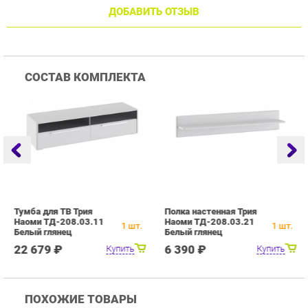
Тумба для ТВ Трия
Полка настенная Трия
Ш
Наоми ТД-208.03.11
Наоми ТД-208.03.21
Н
1
шт.
1
шт.
Белый глянец
Белый глянец
Б
22 679 ₽
6 390 ₽
Купить
Купить
ПОХОЖИЕ ТОВАРЫ
Гостиная Стиль
Гостиная Витра
Г