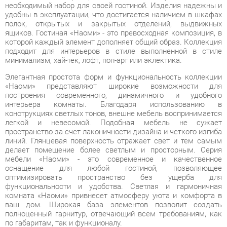
подходит для интерьеров в стиле выполненной в стиле
минимализм, хай-тек, лофт, поп-арт или эклектика.
Элегантная простота форм и функциональность коллекции
«Наоми» представляют широкие возможности для
построения современного, динамичного и удобного
интерьера комнаты. Благодаря использованию в
конструкциях светлых тонов, внешне мебель воспринимается
легкой и невесомой. Подобная мебель не сужает
пространство за счет лаконичности дизайна и четкого изгиба
линий. Глянцевая поверхность отражает свет и тем самым
делает помещение более светлым и просторным. Серия
мебели «Наоми» - это современное и качественное
оснащение для любой гостиной, позволяющее
оптимизировать пространство без ущерба для
функциональности и удобства. Светлая и гармоничная
комната «Наоми» привнесет атмосферу уюта и комфорта в
ваш дом. Широкая база элементов позволит создать
полноценный гарнитур, отвечающий всем требованиям, как
по габаритам, так и функционалу.
Условия покупки
Благодаря качественным фото, исчерпывающей информации
о характеристиках и параметрах, а также отзывам
покупателей маркетплэйса «Твой Зал Екатеринбург» купить