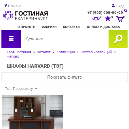
Помона
Вход
+7 (903) 000-00-00
Зак
0
0
0
обр
О ПРОЕКТЕ
ФАБРИКИ
КОНТАКТЫ
ОПЛАТА И ДОСТАВКА
зво
Твоя Гостиная
Каталог
Коллекции
Состав коллекций
Harvard
ШКАФЫ HARVARD (ТЭГ)
Показать фильтр
По:
Приоритету