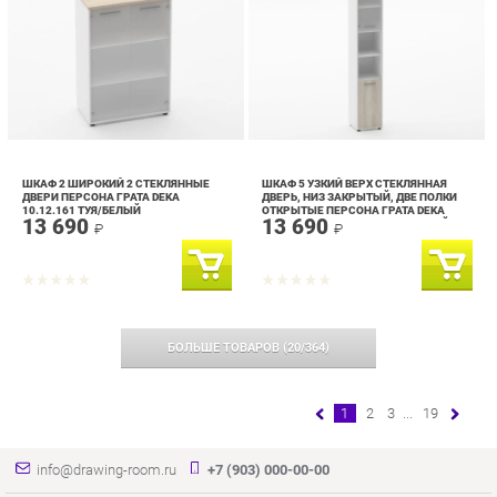
ШКАФ 2 ШИРОКИЙ 2 СТЕКЛЯННЫЕ
ШКАФ 5 УЗКИЙ ВЕРХ СТЕКЛЯННАЯ
ДВЕРИ ПЕРСОНА ГРАТА DEKA
ДВЕРЬ, НИЗ ЗАКРЫТЫЙ, ДВЕ ПОЛКИ
10.12.161 ТУЯ/БЕЛЫЙ
ОТКРЫТЫЕ ПЕРСОНА ГРАТА DEKA
13 690
13 690
10.23.19Л ДУБ САНТАНА СВЕТЛЫЙ/
₽
₽
БЕЛЫЙ
БОЛЬШЕ ТОВАРОВ
(
20
/
364
)
1
2
3
...
19
info@drawing-room.ru
+7 (903) 000-00-00
КАТАЛОГ
ИНФОРМАЦИЯ
ГОРОДА
Коллекции
О проекте
Весь мир
Зеркала
Контакты
Екатеринбург
Комоды
Дизайн