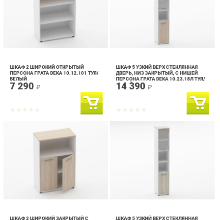
ШКАФ 2 ШИРОКИЙ ОТКРЫТЫЙ
ШКАФ 5 УЗКИЙ ВЕРХ СТЕКЛЯННАЯ
ПЕРСОНА ГРАТА DEKA 10.12.101 ТУЯ/
ДВЕРЬ, НИЗ ЗАКРЫТЫЙ, С НИШЕЙ
БЕЛЫЙ
ПЕРСОНА ГРАТА DEKA 10.23.18Л ТУЯ/
7 290
14 390
БЕЛЫЙ
₽
₽
ШКАФ 2 ШИРОКИЙ ЗАКРЫТЫЙ С
ШКАФ 5 УЗКИЙ ВЕРХ СТЕКЛЯННАЯ
НИШЕЙ ПЕРСОНА ГРАТА DEKA
ДВЕРЬ, НИЗ ЗАКРЫТЫЙ, ДВЕ ПОЛКИ
10.12.111 ТУЯ/БЕЛЫЙ
ОТКРЫТЫЕ ПЕРСОНА ГРАТА DEKA
10 490
13 690
10.23.19ПР ДУБ САНТАНА СВЕТЛЫЙ/
₽
₽
БЕЛЫЙ