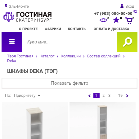
Эль-Монте
Вход
+7 (903) 000-00-00
Зак
0
0
0
обр
О ПРОЕКТЕ
ФАБРИКИ
КОНТАКТЫ
ОПЛАТА И ДОСТАВКА
зво
Твоя Гостиная
Каталог
Коллекции
Состав коллекций
Deka
ШКАФЫ DEKA (ТЭГ)
Показать фильтр
По:
Приоритету
1
2
3
...
19