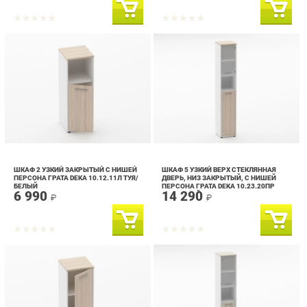
ШКАФ 2 УЗКИЙ ЗАКРЫТЫЙ С НИШЕЙ
ШКАФ 5 УЗКИЙ ВЕРХ СТЕКЛЯННАЯ
ПЕРСОНА ГРАТА DEKA 10.12.11Л ТУЯ/
ДВЕРЬ, НИЗ ЗАКРЫТЫЙ, С НИШЕЙ
БЕЛЫЙ
ПЕРСОНА ГРАТА DEKA 10.23.20ПР
6 990
14 290
ТУЯ/БЕЛЫЙ
₽
₽