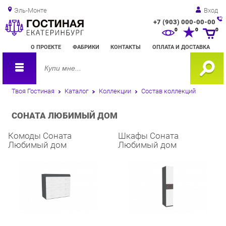
Эль-Монте
Вход
+7 (903) 000-00-00
Зак
0
0
0
обр
О ПРОЕКТЕ
ФАБРИКИ
КОНТАКТЫ
ОПЛАТА И ДОСТАВКА
зво
Твоя Гостиная
Каталог
Коллекции
Состав коллекций
СОНАТА ЛЮБИМЫЙ ДОМ
Комоды Соната
Шкафы Соната
Любимый дом
Любимый дом