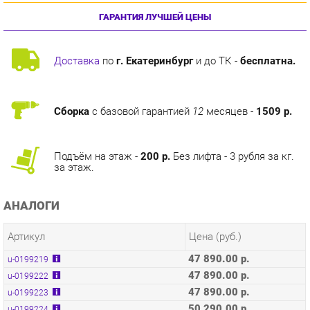
Доставка
по
г. Екатеринбург
и до ТК -
бесплатна.
Сборка
с базовой гарантией
12
месяцев -
1509 р.
Подъём на этаж -
200 р.
Без лифта - 3 рубля за кг.
за этаж.
АНАЛОГИ
Артикул
Цена (руб.)
47 890.00 р.
u-0199219
47 890.00 р.
u-0199222
47 890.00 р.
u-0199223
50 290.00 р.
u-0199224
50 290.00 р.
u-0199225
50 290.00 р.
u-0199226