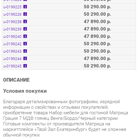
47 890.00 р.
u-0199238
47 890.00 р.
u-0199239
47 890.00 р.
u-0199240
50 290.00 р.
u-0199242
50 290.00 р.
u-0199243
47 890.00 р.
u-0199244
50 290.00 р.
u-0199245
ОПИСАНИЕ
Условия покупки
Благодаря детализированным фотографиям, изрядной
информации о свойствах и отзывам покупателей,
приобретение товара Набор мебели для гостиной Матрица
Грация 7 МДФ глянец Венге/Бордо/Черный категории
Готовые комплекты от производителя Матрица на
маркетплейсе «Твой Зал Екатеринбург» будет не сложнее
обычной покупки.
Наши команды отправляют заказы без промедлений. Все
товары, доступные для отгрузки в Екатеринбурге, достигнут
вас в течение 48 часов после совершения покупки.