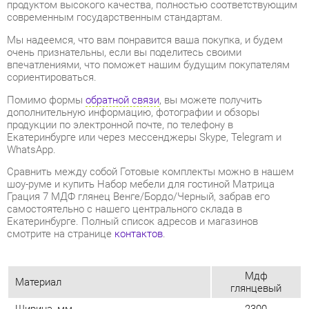
впечатлениями, что поможет нашим будущим покупателям
сориентироваться.
Помимо формы
обратной связи
, вы можете получить
дополнительную информацию, фотографии и обзоры
продукции по электронной почте, по телефону в
Екатеринбурге или через мессенджеры Skype, Telegram и
WhatsApp.
Cравнить между собой Готовые комплекты можно в нашем
шоу-руме и купить Набор мебели для гостиной Матрица
Грация 7 МДФ глянец Венге/Бордо/Черный, забрав его
самостоятельно с нашего центрального склада в
Екатеринбурге. Полный список адресов и магазинов
смотрите на странице
контактов
.
Мдф
Материал
глянцевый
Ширина, мм
2300
Венге/бордо/
Цвет
черный
Глубина, мм
500
Высота, мм
2000