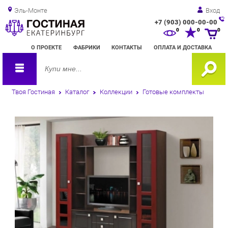
Эль-Монте
Вход
+7 (903) 000-00-00
Зак
0
0
0
обр
О ПРОЕКТЕ
ФАБРИКИ
КОНТАКТЫ
ОПЛАТА И ДОСТАВКА
зво
Твоя Гостиная
Каталог
Коллекции
Готовые комплекты