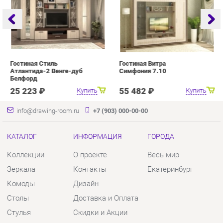
Атлантида-2 Венге-дуб
Симфония 7.10
Белфорд
25 223 ₽
55 482 ₽
Купить
Купить
info@drawing-room.ru
+7 (903) 000-00-00
КАТАЛОГ
ИНФОРМАЦИЯ
ГОРОДА
Коллекции
О проекте
Весь мир
Зеркала
Контакты
Екатеринбург
Комоды
Дизайн
Столы
Доставка и Оплата
Стулья
Скидки и Акции
Тумбы
Политика
Шкафы
Гарантия
Комплектующие
Помощь
КОНТАКТЫ