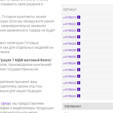
е изменить свое решение и
Артикул
и, Готовые комплекты может
u-0199219
озки. Если вы обнаружите какой-
u-0199222
ы незамедлительно заменим
ие замененного товара не будет
u-0199224
u-0199225
мент категории Готовые
u-0199226
емя как для отдельных моделей он
u-0199238
тения.
u-0199239
 Грация 7 МДФ матовый Венге/
u-0199240
делие, производимое компанией
щими государственными
u-0199241
u-0199242
бретение принесет вам
u-0199243
 поделитесь своим опытом
u-0199244
езным для наших будущих
u-0199245
 связи
, мы предоставляем
Материал
рафии и видеообзоры продукции
катеринбурге или через