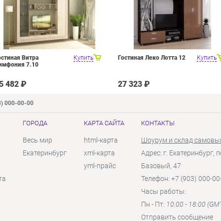
остиная Витра
Купить
Гостиная Леко Лотта 12
Купить
имфония 7.10
5 482 ₽
27 323 ₽
3) 000-00-00
ГОРОДА
КАРТА САЙТА
КОНТАКТЫ
Весь мир
html-карта
Шоурум и склад самовы
Екатеринбург
xml-карта
Адрес: г. Екатеринбург, п
yml-прайс
Базовый, 47
та
Телефон: +7 (903) 000-00
Часы работы:
Пн - Пт:
10:00 - 18:00 (GM
Отправить сообщение