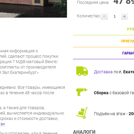
47 8
Последняя цена:
-
+
Количество:
УТО
ПРИГЛ
нная информация о
ГАРАН
лей, сделают процесс покупки
Грация 7 МДФ матовый Венге/
комплекты от производителя
Доставка
по
г. Екат
 Зал Екатеринбург»
дневно. Все товары, имеющиеся
ас в течение 48 часов после
Сборка
с базовой г
, а также для товаров,
ей, вычисляется индивидуально.
Подъём на этаж -
20
сроках и стоимости доставки,
язи
.
АНАЛОГИ
был отправлен, или в течение