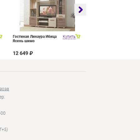
Гостиная Линаура Ибица
Купить
Набор мебели для общей
Ясень шимо
комнаты SMART мебель
Венера Венге Цаво Дуб
Белфорт с рисунком
12 649 ₽
27 449 ₽
воза
ер.
-00
T+5)