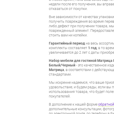
недели после его получения, вы вправ
отказаться от покупки.
Вне зависимости от качества упаковк
получить повреждения во время перев
либо дефект при получении товара, м
поврежденный элемент. Передоставлен
стоить вам ни копейки.
Гарантийный период
на весь ассорти
комплекты составляет
1 год
, в то вр
увеличивается до 2 лет с даты приобре
Набор мебели для гостиной Матрица
Белый/Черный
- это качественное из
Матрица
, в соответствии с действую
стандартами.
Мы искренне надеемся, что ваше прио
удовольствие, и будем рады, если вы
использования товара, что будет пол
покупателей.
В дополнение к нашей форме
обратной
дополнительные консультации, фотог
по электронной почте, по телефону в Е