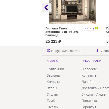
оцелевого
Купить
Гостиная Стиль
Купить
Г
я Олмеко
Атлантида-2 Венге-дуб
С
елый Белый
Белфорд
₽
25 223 ₽
5
info@drawing-room.ru
+7 (90
КАТАЛОГ
ИНФОРМАЦИЯ
Коллекции
О проекте
Зеркала
Контакты
Комоды
Дизайн
Столы
Доставка и Опла
Стулья
Скидки и Акции
Тумбы
Политика
Шкафы
Гарантия