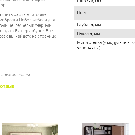
Ширина, мм
pp.
Цвет
равнить разные Готовые
риобрести Набор мебели для
Глубина, мм
овый Венге/Белый/Черный,
клада в Екатеринбурге. Все
Высота, мм
есах вы найдете на странице
Мини стенка (у модульных г
заполнять!)
 своим мнением.
 ОТЗЫВ