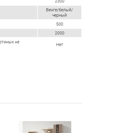
2300
Венге/белый/
черный
500
2000
остиных не
Нет