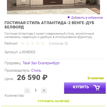
Добавить в избранное
ГОСТИНАЯ СТИЛЬ АТЛАНТИДА-2 ВЕНГЕ-ДУБ
БЕЛФОРД
Гостиная Атлантида 2 имеет современный стиль, экологичные
материалы, надежную и удобную в использовании фурнитуру
Рейтинг:
(голосов:
0
)
Артикул:
u-0048303
Продавец:
Твой Зал Екатеринбург
Производитель:
Стиль
26 590 ₽
В наличии
Цена:
КУПИТЬ
-
+
Количество:
УТОЧНИТЬ НАЛИЧИЕ
ПРИГЛАСИТЬ ЗАМЕРЩИКА