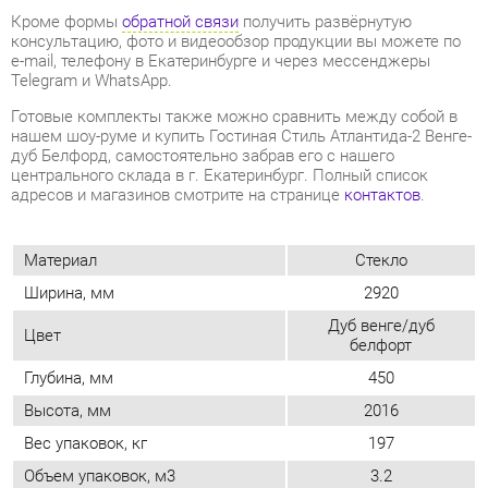
нашем шоу-руме и купить Гостиная Стиль Атлантида-2 Венге-
дуб Белфорд, самостоятельно забрав его с нашего
центрального склада в г. Екатеринбург. Полный список
адресов и магазинов смотрите на странице
контактов
.
Материал
Стекло
Ширина, мм
2920
Дуб венге/дуб
Цвет
белфорт
Глубина, мм
450
Высота, мм
2016
Вес упаковок, кг
197
Объем упаковок, м3
3.2
Размер под tv: д1100
Особенности
х в770 х г542
Мини стенка (у модульных
Нет
гостиных не заполнять!)
Стиль интерьера
Классический