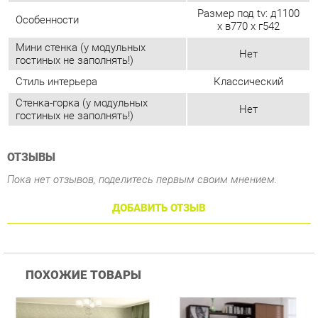
Стенка-горка (у модульных
Нет
гостиных не заполнять!)
ОТЗЫВЫ
Пока нет отзывов, поделитесь первым своим мнением.
ДОБАВИТЬ ОТЗЫВ
ПОХОЖИЕ ТОВАРЫ
Гостиная Витра
Гостиная Леко Лотта 12
Г
Симфония 7.10
Я