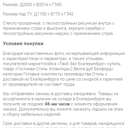
Стекло прозрачное, с пескоструйным рисунком внутри с
применением страз и фьюзинга, зеркало серебро с
пескоструйным рисунком наружу с применением страз.
Условия покупки
Благодаря качественным фото, исчерпывающей информации
о характеристиках и параметрах, а также отзывам
покупателей маркетплэйса «Твой Зал Екатеринбург» купить
товар «Гостиная Стиль Атлантида-2 Венге-дуб Белфорд»
категории Готовые комплекты производства Стиль с
доставкой из Екатеринбурга по цене со скидкой и гарантией
от производителя не составит труда.
Мы отправляем заказы в доставку ежедневно. Товары из
ассортимента в наличии на складе в Екатеринбурге вы
получите не позднее
48-ми часов
с момента оформления
заказа. Дополнительно вы можете заказать подъём на этаж
и сборку мебельных изделий.
Срок доставки в другие регионы, и для товаров, находящихся
на складах производителей, рассчитывается индивидуально.
Уточнить наличие, срок и стоимость доставки вы можете
через форму
обратной связи
.
В любой момент до передачи заказа в доставку, а также в
течение 7-ми дней после получения заказа вы можете