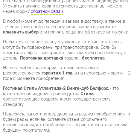
изменить выбор
или принять решение об отказе от покупки.
Несмотря на качественную упаковку, готовые комплекты
могут быть повреждены при транспортировке. Если Вы
заметили дефект при приёме - мы заменим поврежденную
деталь.
Повторная доставка
товара -
бесплатна
.
На всю мебель категории Готовые комплекты
распространяется
гарантия 1 год
, а на некоторые модели – 2
года с момента приобретения.
Гостиная Стиль Атлантида-2 Венге-дуб Белфорд
- это
качественное изделие производства
Стиль
,
соответствующее современному государственному
стандарту.
Надеемся, вы останетесь довольны вашим приобретением, и
будем рады, если вы оставите отзыв об опыте его
использования, который поможет сориентироваться нашим
будущим покупателям.
Кроме формы
обратной связи
получить развёрнутую
консультацию, фото и видеообзор продукции вы можете по
e-mail, телефону в Екатеринбурге и через мессенджеры
Telegram и WhatsApp.
Готовые комплекты также можно сравнить между собой в