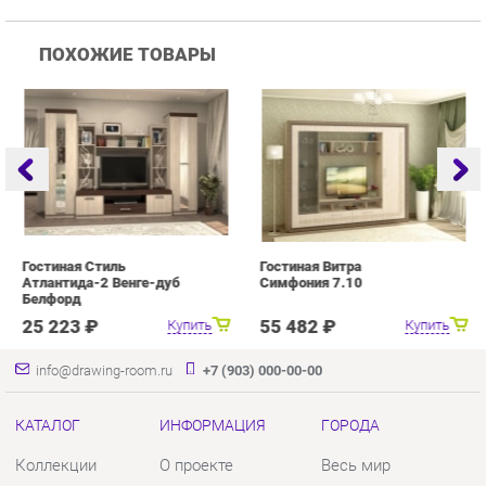
Гостиная Стиль
Гостиная Витра
Г
Атлантида-2 Венге-дуб
Симфония 7.10
Белфорд
25 223 ₽
55 482 ₽
Купить
Купить
info@drawing-room.ru
+7 (903) 000-00-00
КАТАЛОГ
ИНФОРМАЦИЯ
ГОРОДА
Коллекции
О проекте
Весь мир
Зеркала
Контакты
Екатеринбург
Комоды
Дизайн
Столы
Доставка и Оплата
Стулья
Скидки и Акции
Тумбы
Политика