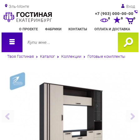
Эль-Монте
Вход
+7 (903) 000-00-00
Зак
0
0
0
обр
О ПРОЕКТЕ
ФАБРИКИ
КОНТАКТЫ
ОПЛАТА И ДОСТАВКА
зво
Твоя Гостиная
Каталог
Коллекции
Готовые комплекты