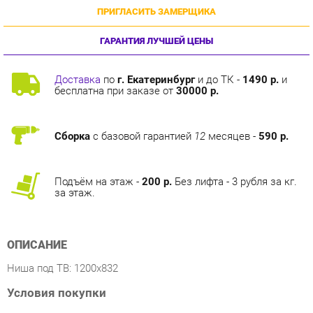
ГАРАНТИЯ ЛУЧШЕЙ ЦЕНЫ
Доставка
по
г. Екатеринбург
и до ТК -
1490 р.
и
бесплатна при заказе от
30000 р.
Сборка
с базовой гарантией
12
месяцев -
590 р.
Подъём на этаж -
200 р.
Без лифта - 3 рубля за кг.
за этаж.
ОПИСАНИЕ
Ниша под ТВ: 1200х832
Условия покупки
Благодаря детализированным фотографиям, тщательно
подобранной информации о особенностях и рецензиям
покупателей, приобретение товара Стенка Стиль Атлантида 7