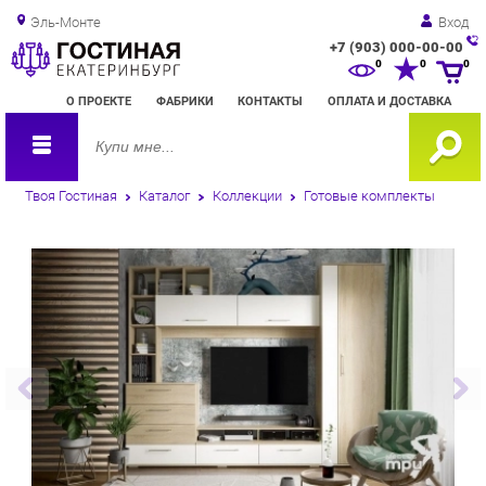
Эль-Монте
Вход
+7 (903) 000-00-00
Зак
0
0
0
обр
О ПРОЕКТЕ
ФАБРИКИ
КОНТАКТЫ
ОПЛАТА И ДОСТАВКА
зво
Твоя Гостиная
Каталог
Коллекции
Готовые комплекты