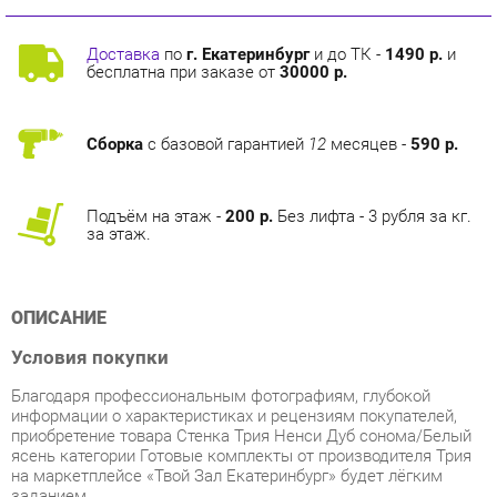
Доставка
по
г. Екатеринбург
и до ТК -
1490 р.
и
бесплатна при заказе от
30000 р.
Сборка
с базовой гарантией
12
месяцев -
590 р.
Подъём на этаж -
200 р.
Без лифта - 3 рубля за кг.
за этаж.
ОПИСАНИЕ
Условия покупки
Благодаря профессиональным фотографиям, глубокой
информации о характеристиках и рецензиям покупателей,
приобретение товара Стенка Трия Ненси Дуб сонома/Белый
ясень категории Готовые комплекты от производителя Трия
на маркетплейсе «Твой Зал Екатеринбург» будет лёгким
заданием.
Наши команды доставляют заказы ежедневно. Все товары,
имеющиеся на складе в Екатеринбурге, достигнут вас в