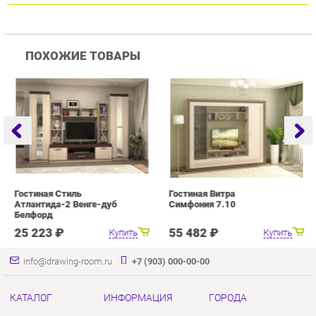
Гостиная Стиль
Гостиная Витра
Г
Атлантида-2 Венге-дуб
Симфония 7.10
Белфорд
25 223 ₽
55 482 ₽
Купить
Купить
info@drawing-room.ru
+7 (903) 000-00-00
КАТАЛОГ
ИНФОРМАЦИЯ
ГОРОДА
Коллекции
О проекте
Весь мир
Зеркала
Контакты
Екатеринбург
Комоды
Дизайн
Столы
Доставка и Оплата
Стулья
Скидки и Акции