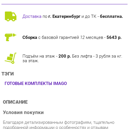
Доставка
по
г. Екатеринбург
и до ТК -
бесплатна.
Сборка
с базовой гарантией
12
месяцев -
5643 р.
Подъём на этаж -
200 р.
Без лифта - 3 рубля за кг.
за этаж.
ТЭГИ
ГОТОВЫЕ КОМПЛЕКТЫ IMAGO
ОПИСАНИЕ
Условия покупки
Благодаря детализированным фотографиям, тщательно
подобранной информации о особенностях и отзывам
покупателей, приобретение товара Набор Skyland Imago 10
категории Готовые комплекты от производителя Skyland на
маркетплейсе «Купи Мне Мебель» будет лёгким заданием.