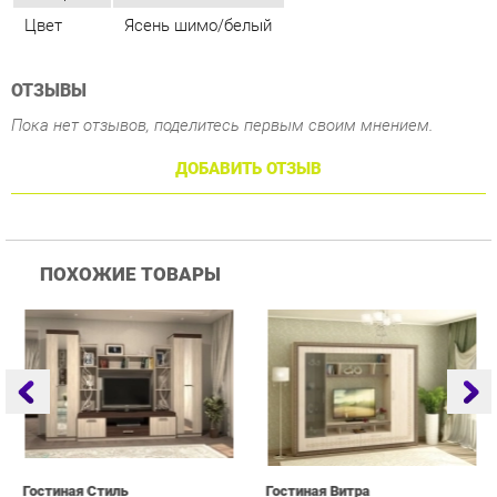
Пока нет отзывов, поделитесь первым своим мнением.
ДОБАВИТЬ ОТЗЫВ
ПОХОЖИЕ ТОВАРЫ
Гостиная Стиль
Гостиная Витра
Г
Атлантида-2 Венге-дуб
Симфония 7.10
Белфорд
25 223 ₽
55 482 ₽
Купить
Купить
info@drawing-room.ru
+7 (903) 000-00-00