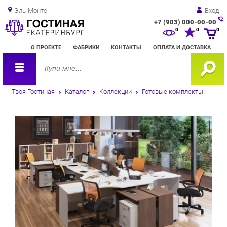
Эль-Монте
Вход
+7 (903) 000-00-00
Зак
0
0
0
обр
О ПРОЕКТЕ
ФАБРИКИ
КОНТАКТЫ
ОПЛАТА И ДОСТАВКА
зво
Твоя Гостиная
Каталог
Коллекции
Готовые комплекты