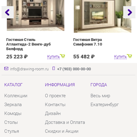
Гостиная Стиль
Гостиная Витра
Г
Атлантида-2 Венге-дуб
Симфония 7.10
Белфорд
25 223 ₽
55 482 ₽
Купить
Купить
info@drawing-room.ru
+7 (903) 000-00-00
КАТАЛОГ
ИНФОРМАЦИЯ
ГОРОДА
Коллекции
О проекте
Весь мир
Зеркала
Контакты
Екатеринбург
Комоды
Дизайн
Столы
Доставка и Оплата
Стулья
Скидки и Акции
Тумбы
Политика
Шкафы
Гарантия
Комплектующие
Помощь
КОНТАКТЫ