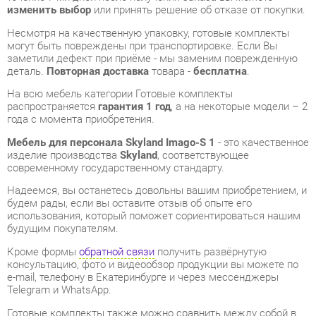
заметили дефект при приёме - мы заменим поврежденную
деталь.
Повторная доставка
товара -
бесплатна
.
На всю мебель категории Готовые комплекты
распространяется
гарантия 1 год
, а на некоторые модели – 2
года с момента приобретения.
Мебель для персонала Skyland Imago-S 1
- это качественное
изделие производства
Skyland
, соответствующее
современному государственному стандарту.
Надеемся, вы останетесь довольны вашим приобретением, и
будем рады, если вы оставите отзыв об опыте его
использования, который поможет сориентироваться нашим
будущим покупателям.
Кроме формы
обратной связи
получить развёрнутую
консультацию, фото и видеообзор продукции вы можете по
e-mail, телефону в Екатеринбурге и через мессенджеры
Telegram и WhatsApp.
Готовые комплекты также можно сравнить между собой в
нашем шоу-руме и купить Мебель для персонала Skyland
Imago-S 1, самостоятельно забрав его с нашего центрального
склада в г. Екатеринбург. Полный список адресов и
магазинов смотрите на странице
контактов
.