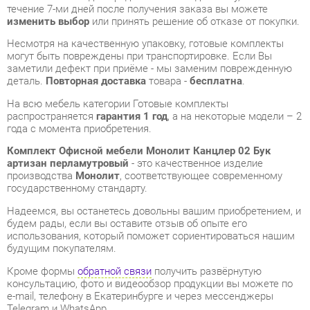
заметили дефект при приёме - мы заменим поврежденную
деталь.
Повторная доставка
товара -
бесплатна
.
На всю мебель категории Готовые комплекты
распространяется
гарантия 1 год
, а на некоторые модели – 2
года с момента приобретения.
Комплект Офисной мебели Монолит Канцлер 02 Бук
артизан перламутровый
- это качественное изделие
производства
Монолит
, соответствующее современному
государственному стандарту.
Надеемся, вы останетесь довольны вашим приобретением, и
будем рады, если вы оставите отзыв об опыте его
использования, который поможет сориентироваться нашим
будущим покупателям.
Кроме формы
обратной связи
получить развёрнутую
консультацию, фото и видеообзор продукции вы можете по
e-mail, телефону в Екатеринбурге и через мессенджеры
Telegram и WhatsApp.
Готовые комплекты также можно сравнить между собой в
нашем шоу-руме и купить Комплект Офисной мебели
Монолит Канцлер 02 Бук артизан перламутровый,
самостоятельно забрав его с нашего центрального склада в
г. Екатеринбург. Полный список адресов и магазинов