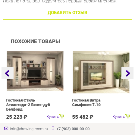
ПОХОЖИЕ ТОВАРЫ
Гостиная Стиль
Гостиная Витра
Г
Атлантида-2 Венге-дуб
Симфония 7.10
Белфорд
25 223 ₽
55 482 ₽
Купить
Купить
info@drawing-room.ru
+7 (903) 000-00-00
КАТАЛОГ
ИНФОРМАЦИЯ
ГОРОДА
Коллекции
О проекте
Весь мир
Зеркала
Контакты
Екатеринбург
Комоды
Дизайн