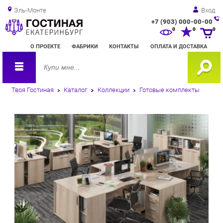
Эль-Монте
Вход
+7 (903) 000-00-00
Зак
0
0
0
обр
О ПРОЕКТЕ
ФАБРИКИ
КОНТАКТЫ
ОПЛАТА И ДОСТАВКА
зво
Твоя Гостиная
Каталог
Коллекции
Готовые комплекты