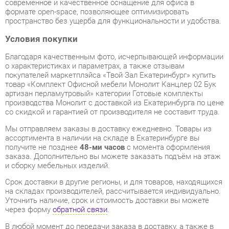
Условия покупки
Благодаря качественным фото, исчерпывающей информации
о характеристиках и параметрах, а также отзывам
покупателей маркетплэйса «Твой Зал Екатеринбург» купить
товар «Комплект Офисной мебели Монолит Канцлер 02 Бук
артизан перламутровый» категории Готовые комплекты
производства Монолит с доставкой из Екатеринбурга по цене
со скидкой и гарантией от производителя не составит труда.
Мы отправляем заказы в доставку ежедневно. Товары из
ассортимента в наличии на складе в Екатеринбурге вы
получите не позднее
48-ми часов
с момента оформления
заказа. Дополнительно вы можете заказать подъём на этаж
и сборку мебельных изделий.
Срок доставки в другие регионы, и для товаров, находящихся
на складах производителей, рассчитывается индивидуально.
Уточнить наличие, срок и стоимость доставки вы можете
через форму
обратной связи
.
В любой момент до передачи заказа в доставку, а также в
течение 7-ми дней после получения заказа вы можете
изменить выбор
или принять решение об отказе от покупки.
Несмотря на качественную упаковку, готовые комплекты
могут быть повреждены при транспортировке. Если Вы