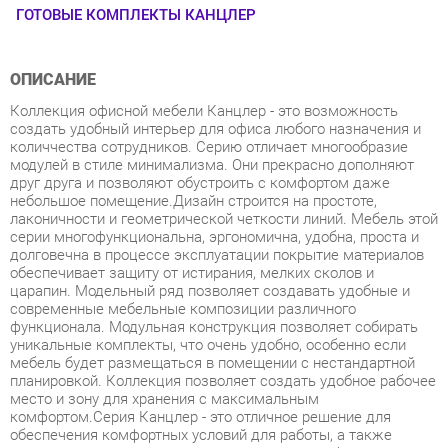
ОПИСАНИЕ
Коллекция офисной мебели Канцлер - это возможность
создать удобный интерьер для офиса любого назначения и
количчества сотрудников. Серию отличает многообразие
модулей в стиле минимализма. Они прекрасно дополняют
друг друга и позволяют обустроить с комфортом даже
небольшое помещение.Дизайн строится на простоте,
лаконичности и геометрической четкости линий. Мебель этой
серии многофункциональна, эргономична, удобна, проста и
долговечна в процессе эксплуатации покрытие материалов
обеспечивает защиту от истирания, мелких сколов и
царапин. Модельный ряд позволяет создавать удобные и
современные мебельные композиции различного
функционала. Модульная конструкция позволяет собирать
уникальные комплекты, что очень удобно, особенно если
мебель будет размещаться в помещении с нестандартной
планировкой. Коллекция позволяет создать удобное рабочее
место и зону для хранения с максимальным
комфортом.Серия Канцлер - это отличное решение для
обеспечения комфортных условий для работы, а также
современное и качественное оснащение для офиса в
формате open-space, позволяющее оптимизировать
пространство без ущерба для функциональности и удобства.