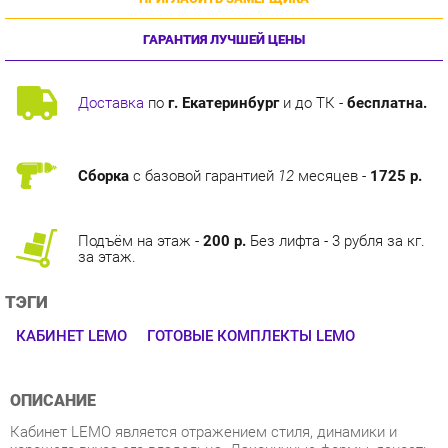
ГАРАНТИЯ ЛУЧШЕЙ ЦЕНЫ
Доставка
по
г. Екатеринбург
и до ТК -
бесплатна.
Сборка
с базовой гарантией
12
месяцев -
1725 р.
Подъём на этаж -
200 р.
Без лифта - 3 рубля за кг.
за этаж.
ТЭГИ
КАБИНЕТ LEMO
ГОТОВЫЕ КОМПЛЕКТЫ LEMO
ОПИСАНИЕ
Кабинет LEMO является отражением стиля, динамики и
хорошего вкуса его владельца. Лаконичные формы, ясность
и четкость линий всех элементов, благородные оттенки
древесных текстур придают офису деловой и элегантный
облик.LEMO- это качественный, привлекательный