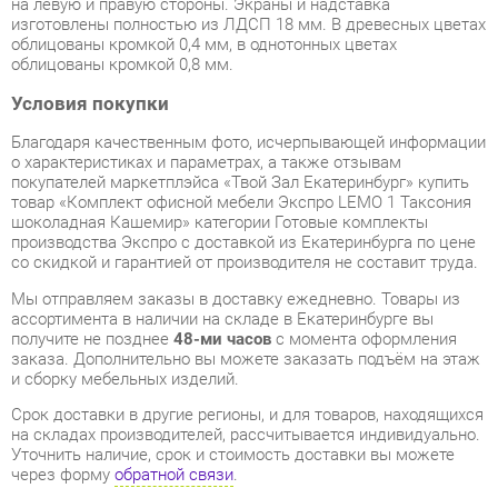
Условия покупки
Благодаря качественным фото, исчерпывающей информации
о характеристиках и параметрах, а также отзывам
покупателей маркетплэйса «Твой Зал Екатеринбург» купить
товар «Комплект офисной мебели Экспро LEMO 1 Таксония
шоколадная Кашемир» категории Готовые комплекты
производства Экспро с доставкой из Екатеринбурга по цене
со скидкой и гарантией от производителя не составит труда.
Мы отправляем заказы в доставку ежедневно. Товары из
ассортимента в наличии на складе в Екатеринбурге вы
получите не позднее
48-ми часов
с момента оформления
заказа. Дополнительно вы можете заказать подъём на этаж
и сборку мебельных изделий.
Срок доставки в другие регионы, и для товаров, находящихся
на складах производителей, рассчитывается индивидуально.
Уточнить наличие, срок и стоимость доставки вы можете
через форму
обратной связи
.
В любой момент до передачи заказа в доставку, а также в
течение 7-ми дней после получения заказа вы можете
изменить выбор
или принять решение об отказе от покупки.
Несмотря на качественную упаковку, готовые комплекты