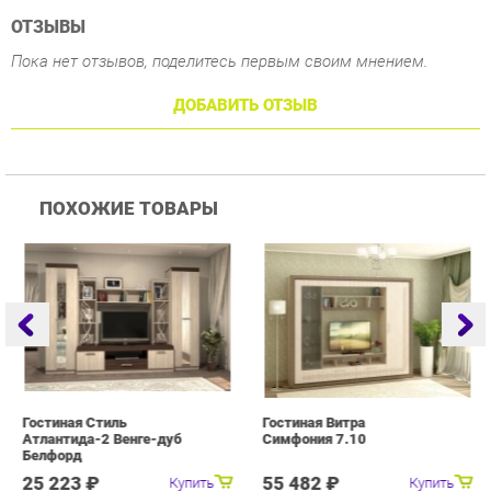
ПОХОЖИЕ ТОВАРЫ
Гостиная Стиль
Гостиная Витра
Г
Атлантида-2 Венге-дуб
Симфония 7.10
Белфорд
25 223 ₽
55 482 ₽
Купить
Купить
info@drawing-room.ru
+7 (903) 000-00-00
КАТАЛОГ
ИНФОРМАЦИЯ
ГОРОДА
Коллекции
О проекте
Весь мир