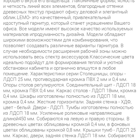
идоступный гарнитур, который станет украшением Вашего
офиса. Все модели имеют высокое качество используемых
материалов ипродуманность дизайна. Модели обладают
широкими возможностями для комбинирования, что
позволяет создавать различные варианты гарнитура. В
случае необходимости расширения рабочей зоны можно
использовать весь спектр аксессуаров.Классические цвета
идеально подойдут для формирования теплой и уютной
обстановки кабинета и органично впишутся в любое
помещение. Характеристики серии Столешницы, опоры -
ЛДСП 25 мм, противоударная кромка ПВХ 2 мм и 0,4 мм.
Опоры столов регулируются. Соединительный щит - ЛДСП 18
мм, кромка ПВХ 0,4 мм. Каркас столов - ЛДСП 18мм, кромка
0,4 мм. Шкафы изготовлены полностью из ЛДСП 18 мм,
кромка 0,4 мм. Жесткие горизонтали. Задняя стенка - ХДФ,
цвет - белый. Двери - ЛДСП. Тумбы изготовлены полностью
из ЛДСП 18 мм. Усиленные роликовые направляющие
длиной450 мм. Собираются на левую и правую стороны. В
древесных цветах облицованы кромкой 0,4 мм, в фоновых
цветах облицованы кромкой 0,8 мм. Крышки тумб - ЛДСП 25
мм. Каркас, двери, задняя стенка ЛДСП 18 мм. Собираются
на левую и правую стороны. Экраны и надставка
изготовлены полностью из ЛДСП 18 мм. В древесных цветах
облицованы кромкой 0,4 мм, в однотонных цветах
облицованы кромкой 0,8 мм.