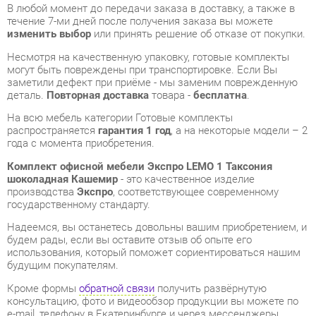
могут быть повреждены при транспортировке. Если Вы
заметили дефект при приёме - мы заменим поврежденную
деталь.
Повторная доставка
товара -
бесплатна
.
На всю мебель категории Готовые комплекты
распространяется
гарантия 1 год
, а на некоторые модели – 2
года с момента приобретения.
Комплект офисной мебели Экспро LEMO 1 Таксония
шоколадная Кашемир
- это качественное изделие
производства
Экспро
, соответствующее современному
государственному стандарту.
Надеемся, вы останетесь довольны вашим приобретением, и
будем рады, если вы оставите отзыв об опыте его
использования, который поможет сориентироваться нашим
будущим покупателям.
Кроме формы
обратной связи
получить развёрнутую
консультацию, фото и видеообзор продукции вы можете по
e-mail, телефону в Екатеринбурге и через мессенджеры
Telegram и WhatsApp.
Готовые комплекты также можно сравнить между собой в
нашем шоу-руме и купить Комплект офисной мебели Экспро
LEMO 1 Таксония шоколадная Кашемир, самостоятельно
забрав его с нашего центрального склада в г. Екатеринбург.