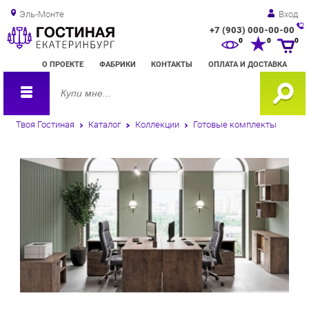
Эль-Монте
Вход
+7 (903) 000-00-00
Зак
0
0
0
обр
О ПРОЕКТЕ
ФАБРИКИ
КОНТАКТЫ
ОПЛАТА И ДОСТАВКА
зво
Твоя Гостиная
Каталог
Коллекции
Готовые комплекты