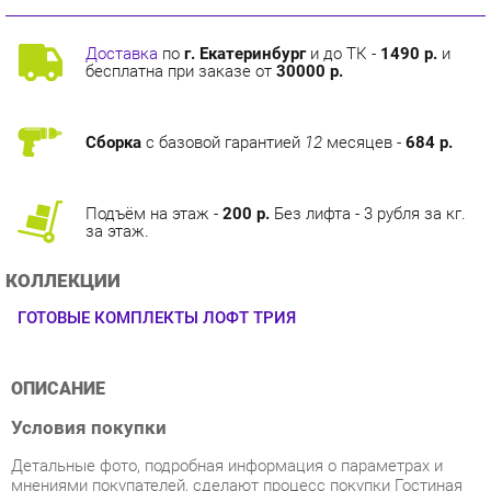
Доставка
по
г. Екатеринбург
и до ТК -
1490 р.
и
бесплатна при заказе от
30000 р.
Сборка
с базовой гарантией
12
месяцев -
684 р.
Подъём на этаж -
200 р.
Без лифта - 3 рубля за кг.
за этаж.
КОЛЛЕКЦИИ
ГОТОВЫЕ КОМПЛЕКТЫ ЛОФТ ТРИЯ
ОПИСАНИЕ
Условия покупки
Детальные фото, подробная информация о параметрах и
мнениями покупателей, сделают процесс покупки Гостиная
Трия Лофт 1 Черный/Бунратти из категории Готовые
комплекты от производителя Трия на нашем маркетплейсе
«Твой Зал Екатеринбург» без труда выполнимым.