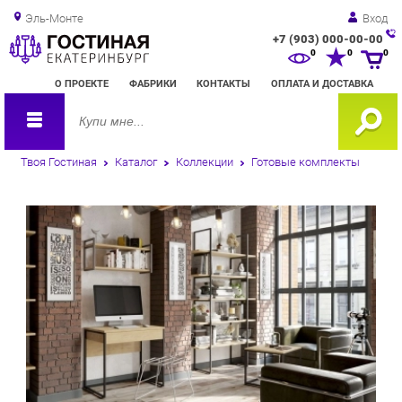
Эль-Монте
Вход
+7 (903) 000-00-00
Зак
0
0
0
обр
О ПРОЕКТЕ
ФАБРИКИ
КОНТАКТЫ
ОПЛАТА И ДОСТАВКА
зво
Твоя Гостиная
Каталог
Коллекции
Готовые комплекты