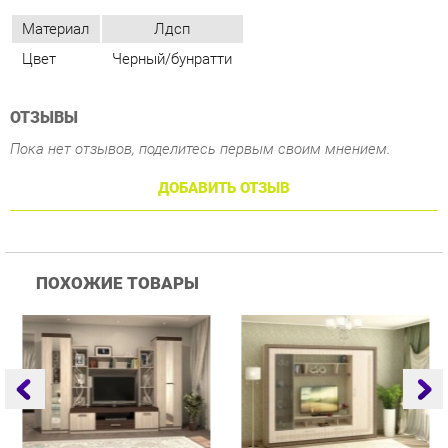
ОТЗЫВЫ
Пока нет отзывов, поделитесь первым своим мнением.
ДОБАВИТЬ ОТЗЫВ
ПОХОЖИЕ ТОВАРЫ
Гостиная Стиль
Гостиная Витра
Г
Атлантида-2 Венге-дуб
Симфония 7.10
Белфорд
25 223 ₽
55 482 ₽
Купить
Купить