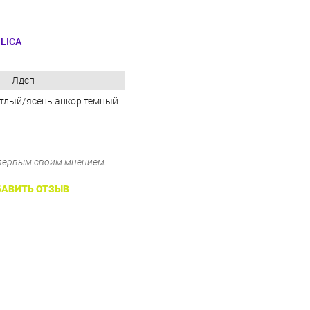
LICA
Лдсп
тлый/ясень анкор темный
 первым своим мнением.
АВИТЬ ОТЗЫВ