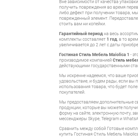
Вне зависимости от качества упаковк
получить повреждения во время перев
либо дефект при получении товара, м
поврежденный элемент. Передоставлен
стоить вам ни копейки.
Гарантийный период
на весь ассорти
комплекты составляет
1 год
, в то вр
увеличивается до 2 лет с даты приобре
Гостиная Стиль Мебель Maiolica 1
- эт
производимое компанией
Стиль мебе
действующими государственными ста
Мы искренне надеемся, что ваше прио
удовольствие, и будем рады, если вы
использования товара, что будет пол
покупателей.
Мы предоставляем дополнительные св
продукции, которые вы можете получи
форму на сайте, электронную почту, зв
мессенджеры Skype, Telegram и WhatsA
Cравнить между собой Готовые компл
купить Гостиная Стиль Мебель Maiolica