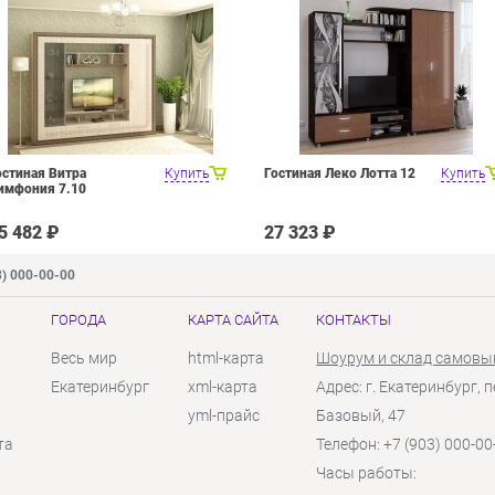
остиная Витра
Купить
Гостиная Леко Лотта 12
Купить
имфония 7.10
5 482 ₽
27 323 ₽
3) 000-00-00
ГОРОДА
КАРТА САЙТА
КОНТАКТЫ
Весь мир
html-карта
Шоурум и склад самовы
Екатеринбург
xml-карта
Адрес: г. Екатеринбург, п
yml-прайс
Базовый, 47
та
Телефон: +7 (903) 000-00
Часы работы: