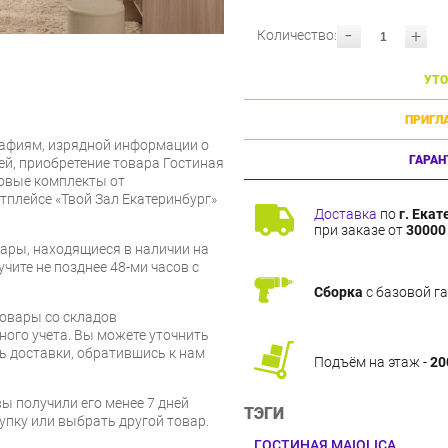
-
+
Количество:
УТО
ПРИГЛ
афиям, изрядной информации о
ГАРАН
ей, приобретение товара Гостиная
товые комплекты от
тплейсе «Твой Зал Екатеринбург»
Доставка
по
г. Екат
при заказе от
30000 
ары, находящиеся в наличии на
чите не позднее 48-ми часов с
Сборка
с базовой г
товары со складов
ого учета. Вы можете уточнить
ть доставки, обратившись к нам
Подъём на этаж -
20
вы получили его менее 7 дней
ТЭГИ
упку или выбрать другой товар.
ГОСТИНАЯ MAIOLICA