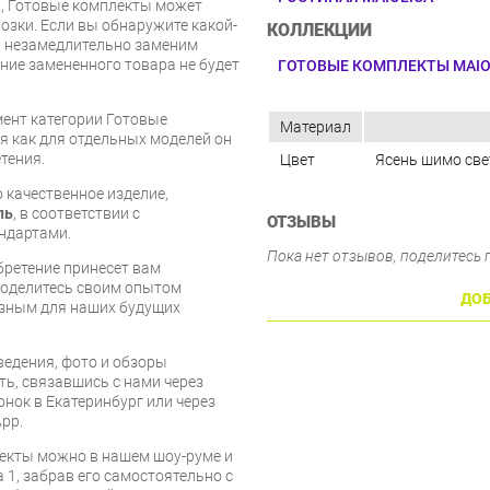
и, Готовые комплекты может
озки. Если вы обнаружите какой-
КОЛЛЕКЦИИ
ы незамедлительно заменим
ие замененного товара не будет
ГОТОВЫЕ КОМПЛЕКТЫ MAIO
мент категории Готовые
Материал
емя как для отдельных моделей он
тения.
Цвет
Ясень шимо све
о качественное изделие,
ль
, в соответствии с
ОТЗЫВЫ
ндартами.
Пока нет отзывов, поделитесь
бретение принесет вам
 поделитесь своим опытом
ДОБ
езным для наших будущих
едения, фото и обзоры
ть, связавшись с нами через
онок в Екатеринбург или через
pp.
екты можно в нашем шоу-руме и
 1, забрав его самостоятельно с