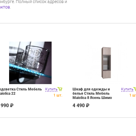
инбурге. Полный список адресов и
актов
.
одсветка Стиль Мебель
Купить
Шкаф для одежды и
Купить
aiolica 22
белья Стиль Мебель
1
шт.
1
ш
Maiolica 8 Ясень Шимо
светлый-Ясень Анкор
 990 ₽
4 490 ₽
темный