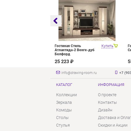
оцелевого
Купить
Гостиная Стиль
Купить
Г
я Олмеко
Атлантида-2 Венге-дуб
С
елый Белый
Белфорд
₽
25 223 ₽
5
info@drawing-room.ru
+7 (90
КАТАЛОГ
ИНФОРМАЦИЯ
Коллекции
О проекте
Зеркала
Контакты
Комоды
Дизайн
Столы
Доставка и Опла
Стулья
Скидки и Акции