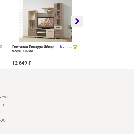
Гостиная Линаура Ибица
Купить
Набор мебели для общей
Ясень шимо
комнаты SMART мебель
Венера Венге Цаво Дуб
Белфорт с рисунком
12 649 ₽
27 449 ₽
воза
ер.
-00