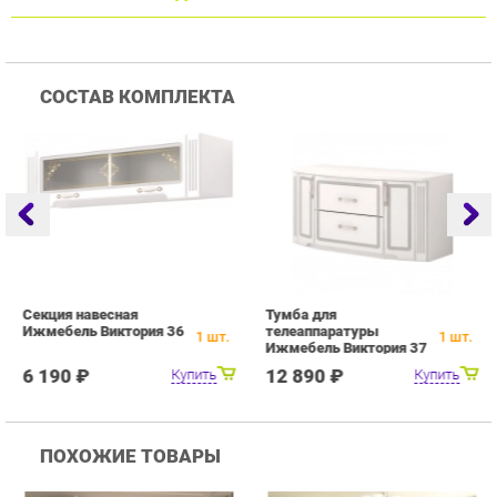
Секция навесная
Тумба для
П
Ижмебель Виктория 36
телеаппаратуры
В
1
шт.
1
шт.
Ижмебель Виктория 37
6 190 ₽
12 890 ₽
Купить
Купить
ПОХОЖИЕ ТОВАРЫ