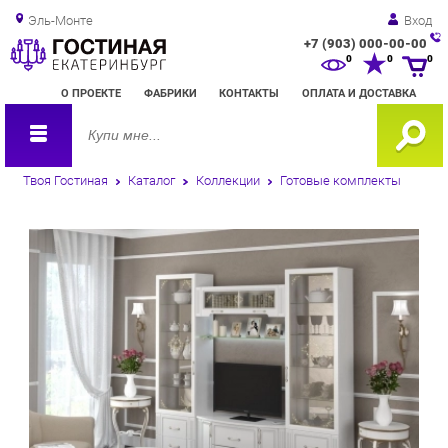
Эль-Монте
Вход
+7 (903) 000-00-00
Зак
0
0
0
обр
О ПРОЕКТЕ
ФАБРИКИ
КОНТАКТЫ
ОПЛАТА И ДОСТАВКА
зво
Твоя Гостиная
Каталог
Коллекции
Готовые комплекты