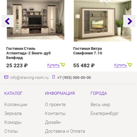
Гостиная Стиль
Гостиная Витра
Г
Атлантида-2 Венге-дуб
Симфония 7.10
Белфорд
25 223 ₽
55 482 ₽
Купить
Купить
info@drawing-room.ru
+7 (903) 000-00-00
КАТАЛОГ
ИНФОРМАЦИЯ
ГОРОДА
Коллекции
О проекте
Весь мир
Зеркала
Контакты
Екатеринбург
Комоды
Дизайн
Столы
Доставка и Оплата
Стулья
Скидки и Акции
Тумбы
Политика
Шкафы
Гарантия
Комплектующие
Помощь
КОНТАКТЫ