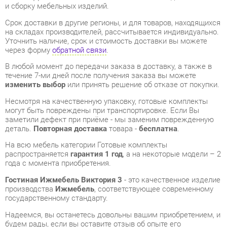
Уточнить наличие, срок и стоимость доставки вы можете
через форму
обратной связи
.
В любой момент до передачи заказа в доставку, а также в
течение 7-ми дней после получения заказа вы можете
изменить выбор
или принять решение об отказе от покупки.
Несмотря на качественную упаковку, готовые комплекты
могут быть повреждены при транспортировке. Если Вы
заметили дефект при приёме - мы заменим поврежденную
деталь.
Повторная доставка
товара -
бесплатна
.
На всю мебель категории Готовые комплекты
распространяется
гарантия 1 год
, а на некоторые модели – 2
года с момента приобретения.
Гостиная Ижмебель Виктория 3
- это качественное изделие
производства
Ижмебель
, соответствующее современному
государственному стандарту.
Надеемся, вы останетесь довольны вашим приобретением, и
будем рады, если вы оставите отзыв об опыте его
использования, который поможет сориентироваться нашим
будущим покупателям.
Кроме формы
обратной связи
получить развёрнутую
консультацию, фото и видеообзор продукции вы можете по