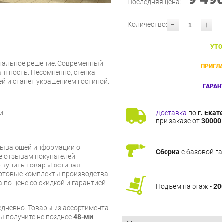
Последняя цена:
-
+
Количество:
УТО
ональное решение. Современный
ПРИГЛ
антность. Несомненно, стенка
ей и станет украшением гостиной.
ГАРАН
Доставка
по
г. Екат
и.
при заказе от
30000 
рпывающей информации о
Сборка
с базовой г
же отзывам покупателей
 купить товар «Гостиная
Готовые комплекты производства
 по цене со скидкой и гарантией
Подъём на этаж -
20
дневно. Товары из ассортимента
вы получите не позднее
48-ми