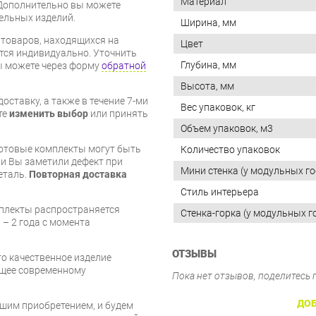
Материал
Дополнительно вы можете
бельных изделий.
Ширина, мм
я товаров, находящихся на
Цвет
тся индивидуально. Уточнить
Глубина, мм
вы можете через форму
обратной
Высота, мм
оставку, а также в течение 7-ми
Вес упаковок, кг
те
изменить выбор
или принять
Объем упаковок, м3
готовые комплекты могут быть
Количество упаковок
и Вы заметили дефект при
Мини стенка (у модульных го
еталь.
Повторная доставка
Стиль интерьера
мплекты распространяется
Стенка-горка (у модульных г
 – 2 года с момента
ОТЗЫВЫ
то качественное изделие
ющее современному
Пока нет отзывов, поделитесь
ДОБ
шим приобретением, и будем