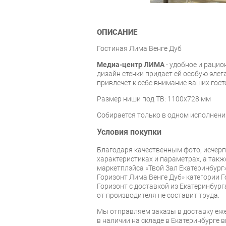
ОПИСАНИЕ
Гостиная Лима Венге Дуб
Медиа-центр ЛИМА
- удобное и раци
дизайн стенки придает ей особую элег
привлечет к себе внимание ваших гост
Размер ниши под ТВ: 1100х728 мм
Собирается только в одном исполнени
Условия покупки
Благодаря качественным фото, исче
характеристиках и параметрах, а так
маркетплэйса «Твой Зал Екатеринбург»
Горизонт Лима Венге Дуб» категории 
Горизонт с доставкой из Екатеринбурга
от производителя не составит труда.
Мы отправляем заказы в доставку еже
в наличии на складе в Екатеринбурге 