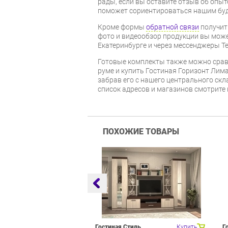
рады, если вы оставите отзыв об опыт
поможет сориентироваться нашим бу
Кроме формы
обратной связи
получит
фото и видеообзор продукции вы может
Екатеринбурге и через мессенджеры Te
Готовые комплекты также можно срав
руме и купить Гостиная Горизонт Лима
забрав его с нашего центрального скл
список адресов и магазинов смотрите
ПОХОЖИЕ ТОВАРЫ
оцелевого
Купить
Гостиная Стиль
Купить
Г