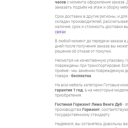
часов
с момента оформления заказа. 
заказать подъём на этаж и сборку ме
Срок доставки в другие регионы, и дл
складах производителей, рассчитывае
наличие, срок и стоимость доставки 
связи
.
В любой момент до передачи заказа в д
дней после получения заказа вы може
решение об отказе от покупки.
Несмотря на качественную упаковку, 
повреждены при транспортировке. Есл
приёме - мы заменим поврежденную д
товара -
бесплатна
.
На всю мебель категории Готовые ко
гарантия 1 год
, а на некоторые модели
приобретения.
Гостиная Горизонт Лима Венге Дуб
- э
производства
Горизонт
, соответству
государственному стандарту.
Надеемся, вы останетесь довольны ва