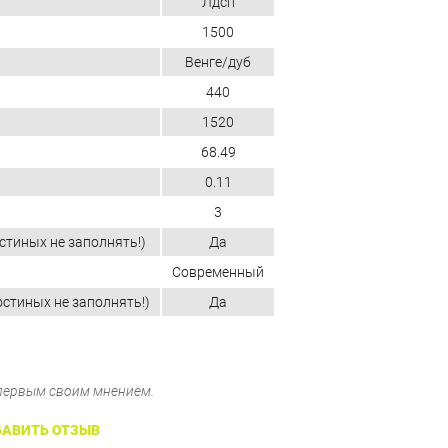
Лдсп
1500
Венге/дуб
440
1520
68.49
0.11
3
стиных не заполнять!)
Да
Современный
остиных не заполнять!)
Да
 первым своим мнением.
АВИТЬ ОТЗЫВ