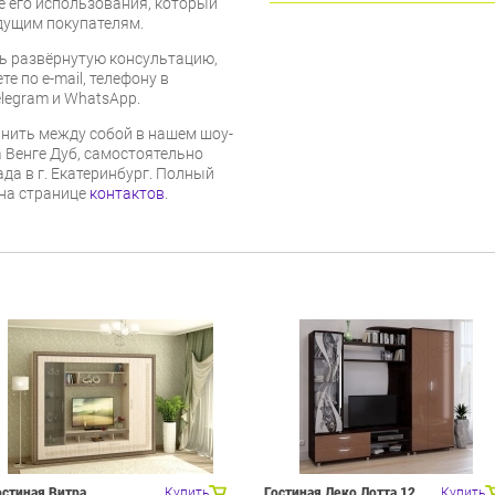
е его использования, который
дущим покупателям.
ь развёрнутую консультацию,
е по e-mail, телефону в
legram и WhatsApp.
нить между собой в нашем шоу-
 Венге Дуб, самостоятельно
ада в г. Екатеринбург. Полный
 на странице
контактов
.
остиная Витра
Купить
Гостиная Леко Лотта 12
Купить