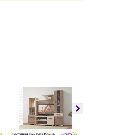
Гостиная Линаура Ибица
Купить
Набор мебели для общей