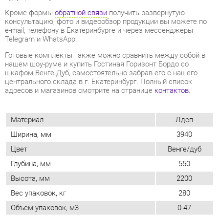
Готовые комплекты также можно сравнить между собой в
нашем шоу-руме и купить Гостиная Горизонт Бордо со
шкафом Венге Дуб, самостоятельно забрав его с нашего
центрального склада в г. Екатеринбург. Полный список
адресов и магазинов смотрите на странице
контактов
.
Материал
Лдсп
Ширина, мм
3940
Цвет
Венге/дуб
Глубина, мм
550
Высота, мм
2200
Вес упаковок, кг
280
Объем упаковок, м3
0.47
Количество упаковок
11
Мини стенка (у модульных гостиных не
Нет
заполнять!)
Стиль интерьера
Современный