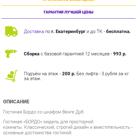
ГАРАНТИЯ ЛУЧШЕЙ ЦЕНЫ
Доставка
по
г. Екатеринбург
и до ТК -
бесплатна.
Сборка
с базовой гарантией
12
месяцев -
993 р.
Подъём на этаж -
200 р.
Без лифта - 3 рубля за кг.
за этаж.
ОПИСАНИЕ
Гостиная Бордо со шкафом Венге Дуб
Гостиная «БОРДО» модель для просторной
комнаты. Классический, строгий дизайн и вместительность -
основные достоинства гостиной.
Внутри шкафа находится широкая штанга для вешалок-
плечиков с костюмами, платьями и с верхней одеждой. А две
полки предоставят достаточно места для аккуратного