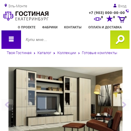
Эль-Монте
Вход
+7 (903) 000-00-00
Зак
0
0
0
обр
О ПРОЕКТЕ
ФАБРИКИ
КОНТАКТЫ
ОПЛАТА И ДОСТАВКА
зво
Твоя Гостиная
Каталог
Коллекции
Готовые комплекты