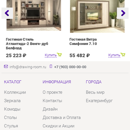
Гостиная Стиль
Гостиная Витра
Г
Атлантида-2 Венге-дуб
Симфония 7.10
Белфорд
25 223 ₽
55 482 ₽
Купить
Купить
info@drawing-room.ru
+7 (903) 000-00-00
КАТАЛОГ
ИНФОРМАЦИЯ
ГОРОДА
Коллекции
О проекте
Весь мир
Зеркала
Контакты
Екатеринбург
Комоды
Дизайн
Столы
Доставка и Оплата
Стулья
Скидки и Акции
Тумбы
Политика
Шкафы
Гарантия
Комплектующие
Помощь
КОНТАКТЫ