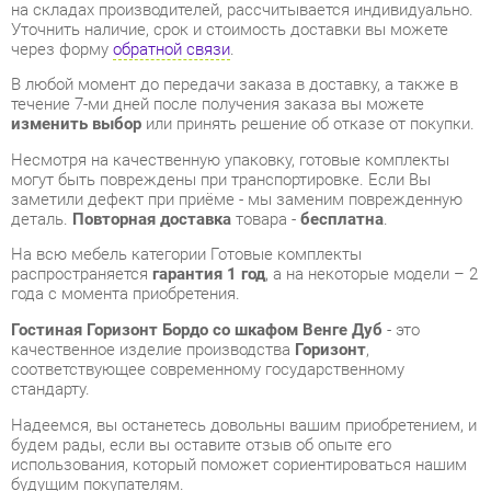
В любой момент до передачи заказа в доставку, а также в
течение 7-ми дней после получения заказа вы можете
изменить выбор
или принять решение об отказе от покупки.
Несмотря на качественную упаковку, готовые комплекты
могут быть повреждены при транспортировке. Если Вы
заметили дефект при приёме - мы заменим поврежденную
деталь.
Повторная доставка
товара -
бесплатна
.
На всю мебель категории Готовые комплекты
распространяется
гарантия 1 год
, а на некоторые модели – 2
года с момента приобретения.
Гостиная Горизонт Бордо со шкафом Венге Дуб
- это
качественное изделие производства
Горизонт
,
соответствующее современному государственному
стандарту.
Надеемся, вы останетесь довольны вашим приобретением, и
будем рады, если вы оставите отзыв об опыте его
использования, который поможет сориентироваться нашим
будущим покупателям.
Кроме формы
обратной связи
получить развёрнутую
консультацию, фото и видеообзор продукции вы можете по
e-mail, телефону в Екатеринбурге и через мессенджеры
Telegram и WhatsApp.