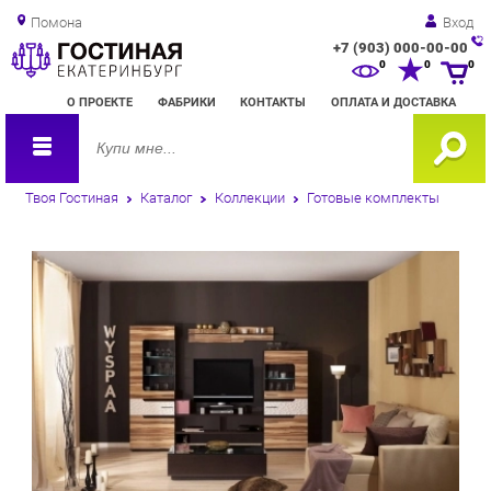
Помона
Вход
+7 (903) 000-00-00
Зак
0
0
0
обр
О ПРОЕКТЕ
ФАБРИКИ
КОНТАКТЫ
ОПЛАТА И ДОСТАВКА
зво
Твоя Гостиная
Каталог
Коллекции
Готовые комплекты