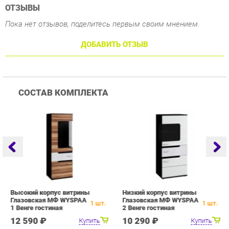
СОСТАВ КОМПЛЕКТА
Высокий корпус витрины
Низкий корпус витрины
П
Глазовская МФ WYSPAA
Глазовская МФ WYSPAA
Г
1
шт.
1
шт.
1 Венге гостиная
2 Венге гостиная
4
г
12 590 ₽
10 290 ₽
Купить
Купить
ПОХОЖИЕ ТОВАРЫ