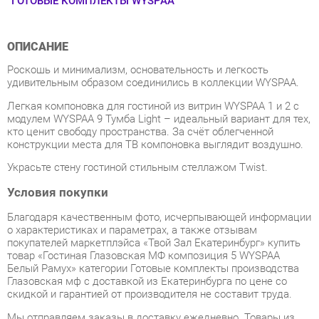
ОПИСАНИЕ
Роскошь и минимализм, основательность и легкость
удивительным образом соединились в коллекции WYSPAA.
Легкая компоновка для гостиной из витрин WYSPAA 1 и 2 с
модулем WYSPAA 9 Тумба Light – идеальный вариант для тех,
кто ценит свободу пространства. За счëт облегченной
конструкции места для ТВ компоновка выглядит воздушно.
Украсьте стену гостиной стильным стеллажом Twist.
Условия покупки
Благодаря качественным фото, исчерпывающей информации
о характеристиках и параметрах, а также отзывам
покупателей маркетплэйса «Твой Зал Екатеринбург» купить
товар «Гостиная Глазовская МФ композиция 5 WYSPAA
Белый Рамух» категории Готовые комплекты производства
Глазовская мф с доставкой из Екатеринбурга по цене со
скидкой и гарантией от производителя не составит труда.
Мы отправляем заказы в доставку ежедневно. Товары из
ассортимента в наличии на складе в Екатеринбурге вы
получите не позднее
48-ми часов
с момента оформления
заказа. Дополнительно вы можете заказать подъём на этаж
и сборку мебельных изделий.