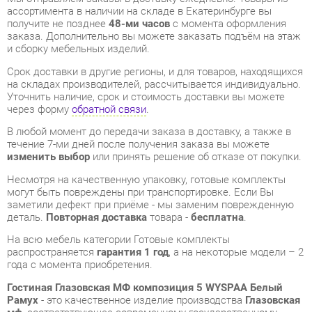
Срок доставки в другие регионы, и для товаров, находящихся
на складах производителей, рассчитывается индивидуально.
Уточнить наличие, срок и стоимость доставки вы можете
через форму
обратной связи
.
В любой момент до передачи заказа в доставку, а также в
течение 7-ми дней после получения заказа вы можете
изменить выбор
или принять решение об отказе от покупки.
Несмотря на качественную упаковку, готовые комплекты
могут быть повреждены при транспортировке. Если Вы
заметили дефект при приёме - мы заменим поврежденную
деталь.
Повторная доставка
товара -
бесплатна
.
На всю мебель категории Готовые комплекты
распространяется
гарантия 1 год
, а на некоторые модели – 2
года с момента приобретения.
Гостиная Глазовская МФ композиция 5 WYSPAA Белый
Рамух
- это качественное изделие производства
Глазовская
мф
, соответствующее современному государственному
стандарту.
Надеемся, вы останетесь довольны вашим приобретением, и
будем рады, если вы оставите отзыв об опыте его
использования, который поможет сориентироваться нашим