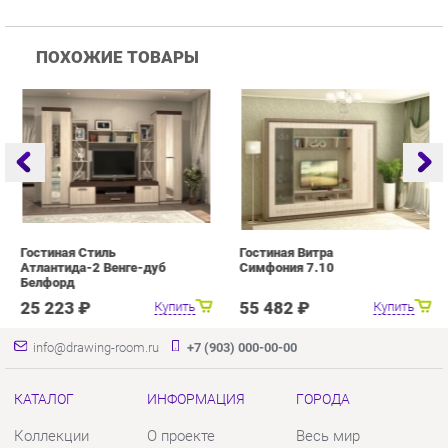
Гостиная Стиль
Гостиная Витра
Г
Атлантида-2 Венге-дуб
Симфония 7.10
Белфорд
25 223 ₽
55 482 ₽
Купить
Купить
info@drawing-room.ru
+7 (903) 000-00-00
КАТАЛОГ
ИНФОРМАЦИЯ
ГОРОДА
Коллекции
О проекте
Весь мир
Зеркала
Контакты
Екатеринбург
Комоды
Дизайн
Столы
Доставка и Оплата
Стулья
Скидки и Акции
Тумбы
Политика