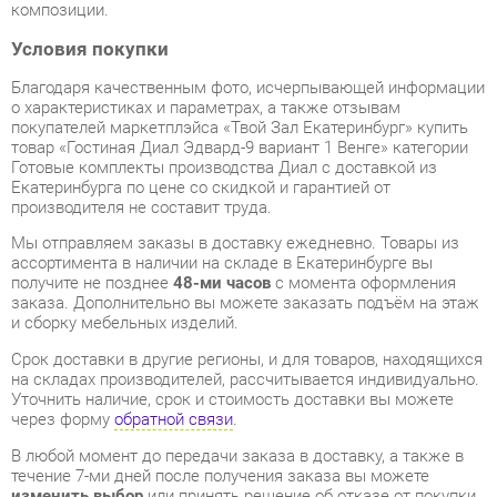
Благодаря качественным фото, исчерпывающей информации
о характеристиках и параметрах, а также отзывам
покупателей маркетплэйса «Твой Зал Екатеринбург» купить
товар «Гостиная Диал Эдвард-9 вариант 1 Венге» категории
Готовые комплекты производства Диал с доставкой из
Екатеринбурга по цене со скидкой и гарантией от
производителя не составит труда.
Мы отправляем заказы в доставку ежедневно. Товары из
ассортимента в наличии на складе в Екатеринбурге вы
получите не позднее
48-ми часов
с момента оформления
заказа. Дополнительно вы можете заказать подъём на этаж
и сборку мебельных изделий.
Срок доставки в другие регионы, и для товаров, находящихся
на складах производителей, рассчитывается индивидуально.
Уточнить наличие, срок и стоимость доставки вы можете
через форму
обратной связи
.
В любой момент до передачи заказа в доставку, а также в
течение 7-ми дней после получения заказа вы можете
изменить выбор
или принять решение об отказе от покупки.
Несмотря на качественную упаковку, готовые комплекты
могут быть повреждены при транспортировке. Если Вы
заметили дефект при приёме - мы заменим поврежденную