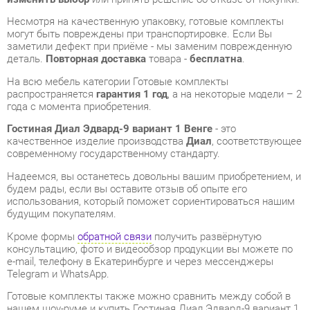
деталь.
Повторная доставка
товара -
бесплатна
.
На всю мебель категории Готовые комплекты
распространяется
гарантия 1 год
, а на некоторые модели – 2
года с момента приобретения.
Гостиная Диал Эдвард-9 вариант 1 Венге
- это
качественное изделие производства
Диал
, соответствующее
современному государственному стандарту.
Надеемся, вы останетесь довольны вашим приобретением, и
будем рады, если вы оставите отзыв об опыте его
использования, который поможет сориентироваться нашим
будущим покупателям.
Кроме формы
обратной связи
получить развёрнутую
консультацию, фото и видеообзор продукции вы можете по
e-mail, телефону в Екатеринбурге и через мессенджеры
Telegram и WhatsApp.
Готовые комплекты также можно сравнить между собой в
нашем шоу-руме и купить Гостиная Диал Эдвард-9 вариант 1
Венге, самостоятельно забрав его с нашего центрального
склада в г. Екатеринбург. Полный список адресов и
магазинов смотрите на странице
контактов
.