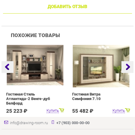
ПОХОЖИЕ ТОВАРЫ
Гостиная Стиль
Гостиная Витра
Г
Атлантида-2 Венге-дуб
Симфония 7.10
Белфорд
25 223 ₽
55 482 ₽
Купить
Купить
info@drawing-room.ru
+7 (903) 000-00-00
КАТАЛОГ
ИНФОРМАЦИЯ
ГОРОДА
Коллекции
О проекте
Весь мир
Зеркала
Контакты
Екатеринбург
Комоды
Дизайн