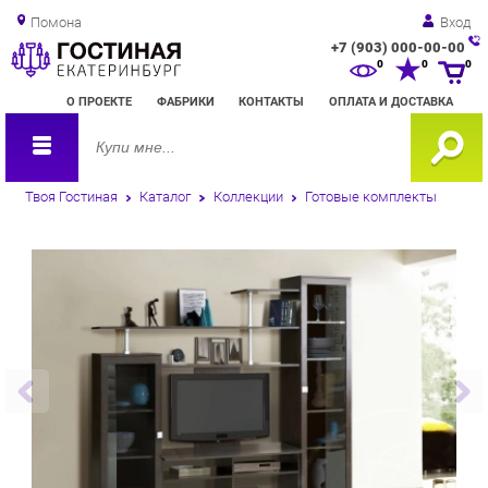
Помона
Вход
+7 (903) 000-00-00
Зак
0
0
0
обр
О ПРОЕКТЕ
ФАБРИКИ
КОНТАКТЫ
ОПЛАТА И ДОСТАВКА
зво
Твоя Гостиная
Каталог
Коллекции
Готовые комплекты