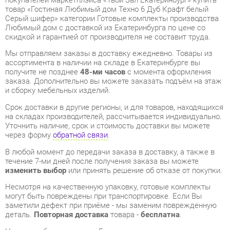
Мы отправляем заказы в доставку ежедневно. Товары из
ассортимента в наличии на складе в Екатеринбурге вы
получите не позднее
48-ми часов
с момента оформления
заказа. Дополнительно вы можете заказать подъём на этаж
и сборку мебельных изделий.
Срок доставки в другие регионы, и для товаров, находящихся
на складах производителей, рассчитывается индивидуально.
Уточнить наличие, срок и стоимость доставки вы можете
через форму
обратной связи
.
В любой момент до передачи заказа в доставку, а также в
течение 7-ми дней после получения заказа вы можете
изменить выбор
или принять решение об отказе от покупки.
Несмотря на качественную упаковку, готовые комплекты
могут быть повреждены при транспортировке. Если Вы
заметили дефект при приёме - мы заменим поврежденную
деталь.
Повторная доставка
товара -
бесплатна
.
На всю мебель категории Готовые комплекты
распространяется
гарантия 1 год
, а на некоторые модели – 2
года с момента приобретения.
Гостиная Любимый дом Техно 6 Дуб Крафт белый Серый
шифер
- это качественное изделие производства
Любимый