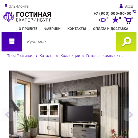
Эль-Монте
Вход
+7 (903) 000-00-00
Зак
0
0
0
обр
О ПРОЕКТЕ
ФАБРИКИ
КОНТАКТЫ
ОПЛАТА И ДОСТАВКА
зво
Твоя Гостиная
Каталог
Коллекции
Готовые комплекты