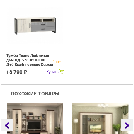
Тумба Техно Любимый
дом ЛД.678.020.000
1
шт.
Дуб Крафт белый/Серый
шифер
18 790 ₽
Купить
ПОХОЖИЕ ТОВАРЫ
Гостиная Стиль
Гостиная Витра
Г
Атлантида-2 Венге-дуб
Симфония 7.10
Белфорд
25 223 ₽
55 482 ₽
Купить
Купить