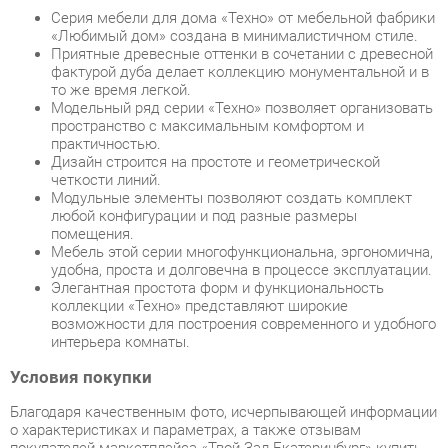
фактурой дуба делает коллекцию монументальной и в
то же время легкой.
Модельный ряд серии «Техно» позволяет организовать
пространство с максимальным комфортом и
практичностью.
Дизайн строится на простоте и геометрической
четкости линий.
Модульные элементы позволяют создать комплект
любой конфигурации и под разные размеры
помещения.
Мебель этой серии многофункциональна, эргономична,
удобна, проста и долговечна в процессе эксплуатации.
Элегантная простота форм и функциональность
коллекции «Техно» представляют широкие
возможности для построения современного и удобного
интерьера комнаты.
Условия покупки
Благодаря качественным фото, исчерпывающей информации
о характеристиках и параметрах, а также отзывам
покупателей маркетплэйса «Твой Зал Екатеринбург» купить
товар «Гостиная Любимый дом Техно 6 Дуб Крафт белый
Серый шифер» категории Готовые комплекты производства
Любимый дом с доставкой из Екатеринбурга по цене со
скидкой и гарантией от производителя не составит труда.