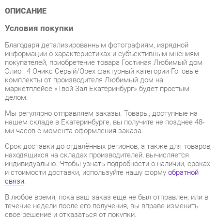
Условия покупки
Благодаря детализированным фотографиям, изрядной
информации о характеристиках и субъективным мнениям
покупателей, приобретение товара Гостиная Любимый дом
Элиот 4 Оникс Серый/Орех фактурный категории Готовые
комплекты от производителя Любимый дом на
маркетплейсе «Твой Зал Екатеринбург» будет простым
делом.
Мы регулярно отправляем заказы. Товары, доступные на
нашем складе в Екатеринбурге, вы получите не позднее 48-
ми часов с момента оформления заказа.
Срок доставки до отдалённых регионов, а также для товаров,
находящихся на складах производителей, вычисляется
индивидуально. Чтобы узнать подробности о наличии, сроках
и стоимости доставки, используйте нашу форму
обратной
связи
.
В любое время, пока ваш заказ еще не был отправлен, или в
течение недели после его получения, вы вправе изменить
свое решение и отказаться от покупки.
Вне зависимости от качества упаковки, Готовые комплекты
может получить повреждения во время перевозки. Если вы
обнаружите какой-либо дефект при получении товара, мы