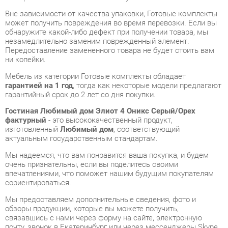
незамедлительно заменим поврежденный элемент.
Передоставление замененного товара не будет стоить вам
ни копейки.
Мебель из категории Готовые комплекты обладает
гарантией на 1 год
, тогда как некоторые модели предлагают
гарантийный срок до 2 лет со дня покупки.
Гостиная Любимый дом Элиот 4 Оникс Серый/Орех
фактурный
- это высококачественный продукт,
изготовленный
Любимый дом
, соответствующий
актуальным государственным стандартам.
Мы надеемся, что вам понравится ваша покупка, и будем
очень признательны, если вы поделитесь своими
впечатлениями, что поможет нашим будущим покупателям
сориентироваться.
Мы предоставляем дополнительные сведения, фото и
обзоры продукции, которые вы можете получить,
связавшись с нами через форму на сайте, электронную
почту, звонок в Екатеринбург или через мессенджеры Skype,
Telegram и WhatsApp.
У нас в шоу-руме вы сможете лично сравнить разные
Готовые комплекты, после чего можно будет приобрести
Гостиная Любимый дом Элиот 4 Оникс Серый/Орех