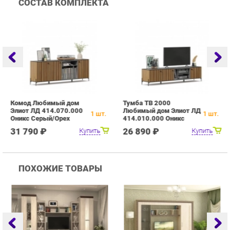
Комод Любимый дом
Тумба ТВ 2000
П
Элиот ЛД 414.070.000
Любимый дом Элиот ЛД
Э
1
шт.
1
шт.
Оникс Серый/Орех
414.010.000 Оникс
О
фактурный
Серый/Орех фактурный
ф
31 790 ₽
26 890 ₽
Купить
Купить
ПОХОЖИЕ ТОВАРЫ
Гостиная Стиль
Гостиная Витра
Г
Атлантида-2 Венге-дуб
Симфония 7.10
Белфорд
Купить
Купить