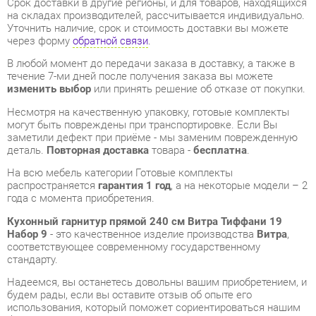
изменить выбор
или принять решение об отказе от покупки.
Несмотря на качественную упаковку, готовые комплекты
могут быть повреждены при транспортировке. Если Вы
заметили дефект при приёме - мы заменим поврежденную
деталь.
Повторная доставка
товара -
бесплатна
.
На всю мебель категории Готовые комплекты
распространяется
гарантия 1 год
, а на некоторые модели – 2
года с момента приобретения.
Кухонный гарнитур прямой 240 см Витра Тиффани 19
Набор 9
- это качественное изделие производства
Витра
,
соответствующее современному государственному
стандарту.
Надеемся, вы останетесь довольны вашим приобретением, и
будем рады, если вы оставите отзыв об опыте его
использования, который поможет сориентироваться нашим
будущим покупателям.
Кроме формы
обратной связи
получить развёрнутую
консультацию, фото и видеообзор продукции вы можете по
e-mail, телефону в Екатеринбурге и через мессенджеры
Telegram и WhatsApp.
Готовые комплекты также можно сравнить между собой в