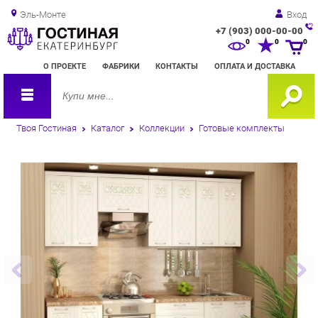
Эль-Монте
Вход
+7 (903) 000-00-00
Зак
0
0
0
обр
О ПРОЕКТЕ
ФАБРИКИ
КОНТАКТЫ
ОПЛАТА И ДОСТАВКА
зво
Твоя Гостиная
Каталог
Коллекции
Готовые комплекты