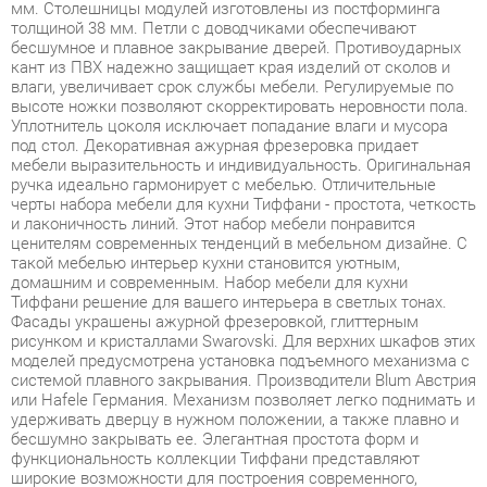
влаги, увеличивает срок службы мебели. Регулируемые по
высоте ножки позволяют скорректировать неровности пола.
Уплотнитель цоколя исключает попадание влаги и мусора
под стол. Декоративная ажурная фрезеровка придает
мебели выразительность и индивидуальность. Оригинальная
ручка идеально гармонирует с мебелью. Отличительные
черты набора мебели для кухни Тиффани - простота, четкость
и лаконичность линий. Этот набор мебели понравится
ценителям современных тенденций в мебельном дизайне. С
такой мебелью интерьер кухни становится уютным,
домашним и современным. Набор мебели для кухни
Тиффани решение для вашего интерьера в светлых тонах.
Фасады украшены ажурной фрезеровкой, глиттерным
рисунком и кристаллами Swarovski. Для верхних шкафов этих
моделей предусмотрена установка подъемного механизма с
системой плавного закрывания. Производители Blum Австрия
или Hafele Германия. Механизм позволяет легко поднимать и
удерживать дверцу в нужном положении, а также плавно и
бесшумно закрывать ее. Элегантная простота форм и
функциональность коллекции Тиффани представляют
широкие возможности для построения современного,
динамичного и удобного интерьера кухни. Благодаря
использованию в конструкциях светлых тонов, внешне
мебель воспринимается легкой и элегантной. Подобная
мебель не сужает пространство за счет лаконичности
дизайна и плавного изгиба линий. Это отличное решение для