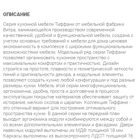
Серия кухонной мебели Тиффани от мебельной фабрики
Витра, занимающейся производством современной
качественной, удобной и функциональной мебели, создана с
учетом основных требований к мебели для дома ценовая
экономичность в комплексе с широкими функциональными
возможностями мебели. Модельный ряд серии Тиффани
позволяет организовать кухонное пространство с
максимальным комфортом и практичностью. Дизайн
строится на простоте, плавности и геометрической четкости
линий и оригинальности декора, а модульные элементы
позволяют создать кухню любой конфигурации и под разные
размеры кухни. Мебель этой серии многофункциональна,
эргономична, удобна, проста и долговечна в процессе
эксплуатации покрытие материалов обеспечивает защиту от
истирания, мелких сколов и царапин. Коллекция Тиффани -
это отличный вариант для построения оптимального
пространства кухни. В данной серии на передний план
выходит эргономика модули комбинируются между собой и
со всеми дополнительными элементами и фасадами. Двери
навесных модулей выполнены из МДФ толщиной 18 мм.
Каркасы выполнены из высокопрочного ЛДСП толщиной 16
мм. Столешницы модулей изготовлены из постформинга
толщиной 38 мм. Петли с доводчиками обеспечивают
бесшумное и плавное закрывание дверей. Противоударных
кант из ПВХ надежно защищает края изделий от сколов и