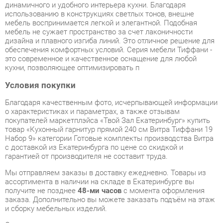
обеспечения комфортных условий. Серия мебели Тиффани -
это современное и качественное оснащение для любой
кухни, позволяющее оптимизировать п
Условия покупки
Благодаря качественным фото, исчерпывающей информации
о характеристиках и параметрах, а также отзывам
покупателей маркетплэйса «Твой Зал Екатеринбург» купить
товар «Кухонный гарнитур прямой 240 см Витра Тиффани 19
Набор 9» категории Готовые комплекты производства Витра
с доставкой из Екатеринбурга по цене со скидкой и
гарантией от производителя не составит труда.
Мы отправляем заказы в доставку ежедневно. Товары из
ассортимента в наличии на складе в Екатеринбурге вы
получите не позднее
48-ми часов
с момента оформления
заказа. Дополнительно вы можете заказать подъём на этаж
и сборку мебельных изделий.
Срок доставки в другие регионы, и для товаров, находящихся
на складах производителей, рассчитывается индивидуально.
Уточнить наличие, срок и стоимость доставки вы можете
через форму
обратной связи
.
В любой момент до передачи заказа в доставку, а также в
течение 7-ми дней после получения заказа вы можете