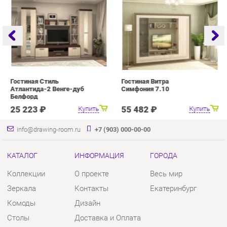
Гостиная Стиль
Гостиная Витра
Г
Атлантида-2 Венге-дуб
Симфония 7.10
Белфорд
25 223 ₽
55 482 ₽
Купить
Купить
info@drawing-room.ru
+7 (903) 000-00-00
КАТАЛОГ
ИНФОРМАЦИЯ
ГОРОДА
Коллекции
О проекте
Весь мир
Зеркала
Контакты
Екатеринбург
Комоды
Дизайн
Столы
Доставка и Оплата
Стулья
Скидки и Акции
Тумбы
Политика
Шкафы
Гарантия
Комплектующие
Помощь
КОНТАКТЫ