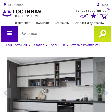
Эль-Монте
Вход
+7 (903) 000-00-00
Зак
0
0
0
обр
О ПРОЕКТЕ
ФАБРИКИ
КОНТАКТЫ
ОПЛАТА И ДОСТАВКА
зво
Твоя Гостиная
Каталог
Коллекции
Готовые комплекты