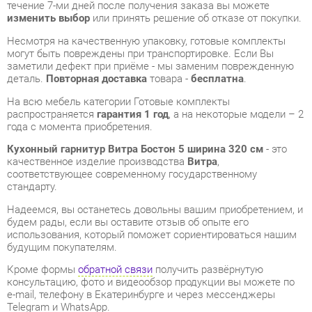
заметили дефект при приёме - мы заменим поврежденную
деталь.
Повторная доставка
товара -
бесплатна
.
На всю мебель категории Готовые комплекты
распространяется
гарантия 1 год
, а на некоторые модели – 2
года с момента приобретения.
Кухонный гарнитур Витра Бостон 5 ширина 320 см
- это
качественное изделие производства
Витра
,
соответствующее современному государственному
стандарту.
Надеемся, вы останетесь довольны вашим приобретением, и
будем рады, если вы оставите отзыв об опыте его
использования, который поможет сориентироваться нашим
будущим покупателям.
Кроме формы
обратной связи
получить развёрнутую
консультацию, фото и видеообзор продукции вы можете по
e-mail, телефону в Екатеринбурге и через мессенджеры
Telegram и WhatsApp.
Готовые комплекты также можно сравнить между собой в
нашем шоу-руме и купить Кухонный гарнитур Витра Бостон 5
ширина 320 см, самостоятельно забрав его с нашего
центрального склада в г. Екатеринбург. Полный список
адресов и магазинов смотрите на странице
контактов
.