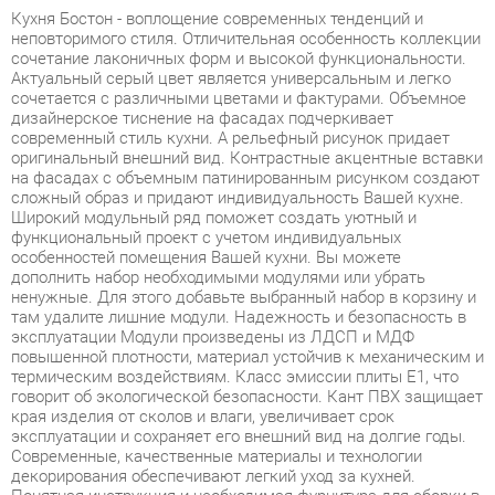
Актуальный серый цвет является универсальным и легко
сочетается с различными цветами и фактурами. Объемное
дизайнерское тиснение на фасадах подчеркивает
современный стиль кухни. А рельефный рисунок придает
оригинальный внешний вид. Контрастные акцентные вставки
на фасадах с объемным патинированным рисунком создают
сложный образ и придают индивидуальность Вашей кухне.
Широкий модульный ряд поможет создать уютный и
функциональный проект с учетом индивидуальных
особенностей помещения Вашей кухни. Вы можете
дополнить набор необходимыми модулями или убрать
ненужные. Для этого добавьте выбранный набор в корзину и
там удалите лишние модули. Надежность и безопасность в
эксплуатации Модули произведены из ЛДСП и МДФ
повышенной плотности, материал устойчив к механическим и
термическим воздействиям. Класс эмиссии плиты Е1, что
говорит об экологической безопасности. Кант ПВХ защищает
края изделия от сколов и влаги, увеличивает срок
эксплуатации и сохраняет его внешний вид на долгие годы.
Современные, качественные материалы и технологии
декорирования обеспечивают легкий уход за кухней.
Понятная инструкция и необходимая фурнитура для сборки в
комплекте. Гарантия 8 лет. Это больше, чем по ГОСТу и в 4
раза больше, чем у многих производителей.
Условия покупки