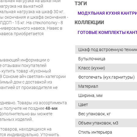
мальная нагрузка на выкатной
ТЭГИ
нагрузка на выкатной
альная нагрузка на шкаф 30 кг.
МОДУЛЬНАЯ КУХНЯ КАНТР
ы окончания и шкафа окончания -
КОЛЛЕКЦИИ
ДСП - 15 кг. На стеклополку - 8
универсального навеса. Навес в
ГОТОВЫЕ КОМПЛЕКТЫ КАН
навеса приобретается
Шкаф под встроенную техни
Бутылочница
рпывающей информации о
же отзывам покупателей
Класс (кухни)
» купить товар «Кухонный
 Сономе эйч светлая» категории
Фотопечать (кух.гарнитуры)
имый дом с доставкой из
Материал
арантией от производителя не
Ширина, мм
дневно. Товары из ассортимента
Цвет
вы получите не позднее
48-ми
Вес упаковок, кг
Дополнительно вы можете
бельных изделий.
Объем упаковок, м3
я товаров, находящихся на
Стиль интерьера
тся индивидуально. Уточнить