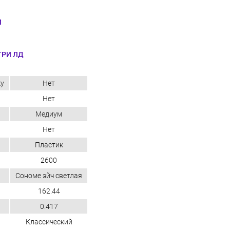
И
ТРИ ЛД
ку
Нет
Нет
Медиум
Нет
Пластик
2600
Сономе эйч светлая
162.44
0.417
Классический