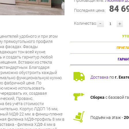
Производитель:
Любимый д
84 6
Последняя цена:
-
+
Количество:
ценителей удобного и при этом
УТО
му прямоугольного профиля
 на фасадах. Фасады
ПРИГЛ
адающих тон всей кухне.
 и создать гарнитур любой
ГАРАН
ещения. Вставки из стекла
 нестандартным. Благодаря
триможно обустроить каждый
Доставка
по
г. Екат
симально функциональную кухню.
о фабричной цене. По
ию можно использовать
чередовать их, создавая
Сборка
с базовой г
ический, Прованс.
на без учёта стоимости
нительно. Корпус ЛДСП 16 мм,
чный МДФ 22 мм. в финиш-пленке
Подъём на этаж -
20
орная филенка МДФ-профиль 8 мм в
вставка - филенка ХДФ 4 мм в