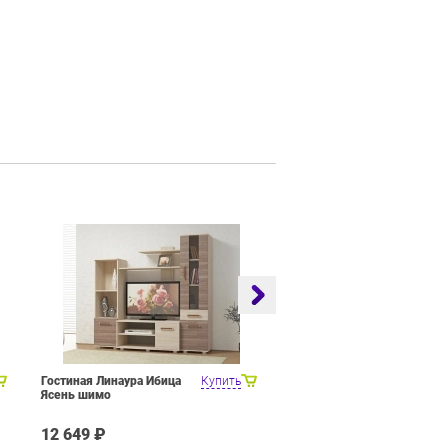
Гостиная Линаура Ибица
Купить
Набор мебели для общей
Ясень шимо
комнаты SMART мебель
Венера Венге Цаво Дуб
Белфорт с рисунком
12 649 ₽
27 449 ₽