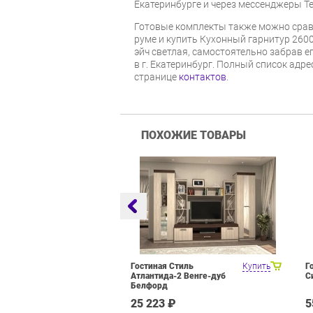
Екатеринбурге и через мессенджеры Te
Готовые комплекты также можно срав
руме и купить Кухонный гарнитур 26
эйч светлая, самостоятельно забрав е
в г. Екатеринбург. Полный список адр
странице
контактов
.
ПОХОЖИЕ ТОВАРЫ
оцелевого
Купить
Гостиная Стиль
Купить
Г
я Олмеко
Атлантида-2 Венге-дуб
С
елый Белый
Белфорд
₽
25 223 ₽
5