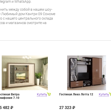
legram и WhatsApp.
нить между собой в нашем шоу-
00 Любимый дом Кантри 09 Сономе
го с нашего центрального склада
есов и магазинов смотрите на
остиная Витра
Купить
Гостиная Леко Лотта 12
Купить
имфония 7.10
5 482 ₽
27 323 ₽