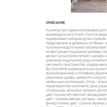
ОПИСАНИЕ
КухняКантри- идеальное решение для 
индивидуального стиля. Строгую фор
подчеркивает изящная ручка и резьба
представлены в древесных оттенках, з
Кухонные модули можно скомпоновать
конфигурации под разные размеры пом
делают кухню более лёгкой, а дизайн
широкому модульному ряду кухниКан
сантиметр пространства, создав мак
Вы получаете индивидуальную кухню п
функциональному и стилевому решен
различные шкафы, добавлять модули, 
необычную композицию. Стиль - класс
Характеристики комплекта Цена указа
столешницы, её можно заказать допол
цвет Сонома эйч светлый. Фасад рамо
цвет - Сонома светлая, вставка - наб
финиш-пленке, цвет - Сонома зеленая, 