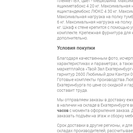
пленке ПВХ, цвет - Мешковина. Макси
ящикметабокс 4 20 кг. Максимальная 
ящиктандембокс ЛЮКС 4 30 кг. Максим
Максимальная нагрузка на полку тумб
6 кг. Максимальная нагрузка на полку Л
кг. Шкаф к стене крепится с помощью 
комплекте. Крепежная фурнитура для 
дополнительно.
Условия покупки
Благодаря качественным фото, исче
характеристиках и параметрах, а так
маркетплэйса «Твой Зал Екатеринбург
гарнитур 2600 Любимый дом Кантри 09
Готовые комплекты производства Люб
Екатеринбурга по цене со скидкой и г
составит труда.
Мы отправляем заказы в доставку еже
в наличии на складе в Екатеринбурге 
часов
с момента оформления заказа. 
заказать подъём на этаж и сборку ме
Срок доставки в другие регионы, и дл
складах производителей, рассчитывае