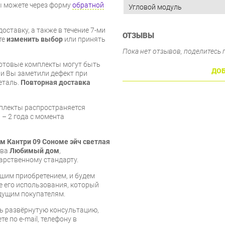
вы можете через форму
обратной
Угловой модуль
оставку, а также в течение 7-ми
ОТЗЫВЫ
те
изменить выбор
или принять
Пока нет отзывов, поделитесь
готовые комплекты могут быть
ДОБ
и Вы заметили дефект при
еталь.
Повторная доставка
мплекты распространяется
 – 2 года с момента
м Кантри 09 Сономе эйч светлая
тва
Любимый дом
,
арственному стандарту.
шим приобретением, и будем
е его использования, который
дущим покупателям.
ь развёрнутую консультацию,
е по e-mail, телефону в