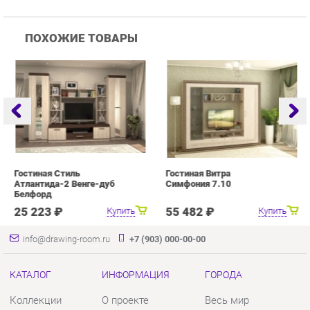
Гостиная Стиль
Гостиная Витра
Г
Атлантида-2 Венге-дуб
Симфония 7.10
Белфорд
25 223 ₽
55 482 ₽
Купить
Купить
info@drawing-room.ru
+7 (903) 000-00-00
КАТАЛОГ
ИНФОРМАЦИЯ
ГОРОДА
Коллекции
О проекте
Весь мир
Зеркала
Контакты
Екатеринбург
Комоды
Дизайн
Столы
Доставка и Оплата
Стулья
Скидки и Акции
Тумбы
Политика
Шкафы
Гарантия