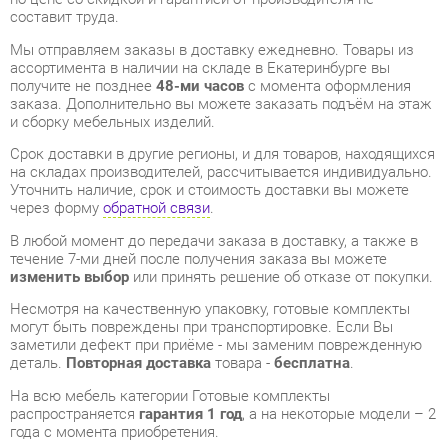
заказа. Дополнительно вы можете заказать подъём на этаж
и сборку мебельных изделий.
Срок доставки в другие регионы, и для товаров, находящихся
на складах производителей, рассчитывается индивидуально.
Уточнить наличие, срок и стоимость доставки вы можете
через форму
обратной связи
.
В любой момент до передачи заказа в доставку, а также в
течение 7-ми дней после получения заказа вы можете
изменить выбор
или принять решение об отказе от покупки.
Несмотря на качественную упаковку, готовые комплекты
могут быть повреждены при транспортировке. Если Вы
заметили дефект при приёме - мы заменим поврежденную
деталь.
Повторная доставка
товара -
бесплатна
.
На всю мебель категории Готовые комплекты
распространяется
гарантия 1 год
, а на некоторые модели – 2
года с момента приобретения.
Кухонный гарнитур 2200 Любимый дом Кантри 06 Сономе
эйч светлая
- это качественное изделие производства
Любимый дом
, соответствующее современному
государственному стандарту.
Надеемся, вы останетесь довольны вашим приобретением, и