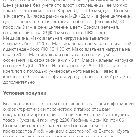
профиль 8 мм в финиш-пленке, цвет - Сонома зеленая,
вставка - филенка ХДФ 4 мм в пленке ПВХ, цвет -
Мешковина. Максимальная нагрузка на выкатной
ящикметабокс 4 20 кг. Максимальная нагрузка на выкатной
ящиктандембокс ЛЮКС 4 30 кг. Максимальная нагрузка на
шкаф 30 кг. Максимальная нагрузка на полку тумбы
окончания и шкафа окончания - 6 кг. Максимальная нагрузка
на полку ЛДСП - 15 кг. На стеклополку - 8 кг. Шкаф к стене
крепится с помощью универсального навеса. Навес в
комплекте. Крепежная фурнитура для навеса приобретается
дополнительно.
Условия покупки
Благодаря качественным фото, исчерпывающей информации
о характеристиках и параметрах, а также отзывам
покупателей маркетплэйса «Твой Зал Екатеринбург» купить
товар «Кухонный гарнитур 2200 Любимый дом Кантри 06
Сономе эйч светлая» категории Готовые комплекты
производства Любимый дом с доставкой из Екатеринбурга
по цене со скидкой и гарантией от производителя не
составит труда.
Мы отправляем заказы в доставку ежедневно. Товары из
ассортимента в наличии на складе в Екатеринбурге вы
получите не позднее
48-ми часов
с момента оформления