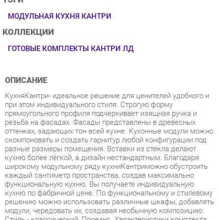
КОЛЛЕКЦИИ
ГОТОВЫЕ КОМПЛЕКТЫ КАНТРИ ЛД
ОПИСАНИЕ
КухняКантри- идеальное решение для ценителей удобного и
при этом индивидуального стиля. Строгую форму
прямоугольного профиля подчеркивает изящная ручка и
резьба на фасадах. Фасады представлены в древесных
оттенках, задающих тон всей кухне. Кухонные модули можно
скомпоновать и создать гарнитур любой конфигурации под
разные размеры помещения. Вставки из стекла делают
кухню более лёгкой, а дизайн нестандартным. Благодаря
широкому модульному ряду кухниКантриможно обустроить
каждый сантиметр пространства, создав максимально
функциональную кухню. Вы получаете индивидуальную
кухню по фабричной цене. По функциональному и стилевому
решению можно использовать различные шкафы, добавлять
модули, чередовать их, создавая необычную композицию.
Стиль - классический, Прованс. Характеристики комплекта
Цена указана без учёта стоимости столешницы, её можно
заказать дополнительно. Корпус ЛДСП 16 мм, цвет Сонома
эйч светлый. Фасад рамочный МДФ 22 мм. в финиш-пленке
цвет - Сонома светлая, вставка - наборная филенка МДФ-