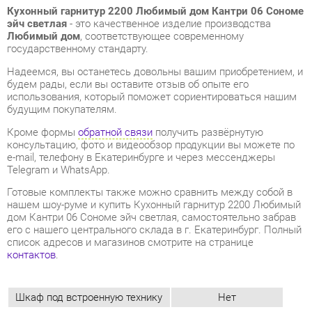
будем рады, если вы оставите отзыв об опыте его
использования, который поможет сориентироваться нашим
будущим покупателям.
Кроме формы
обратной связи
получить развёрнутую
консультацию, фото и видеообзор продукции вы можете по
e-mail, телефону в Екатеринбурге и через мессенджеры
Telegram и WhatsApp.
Готовые комплекты также можно сравнить между собой в
нашем шоу-руме и купить Кухонный гарнитур 2200 Любимый
дом Кантри 06 Сономе эйч светлая, самостоятельно забрав
его с нашего центрального склада в г. Екатеринбург. Полный
список адресов и магазинов смотрите на странице
контактов
.
Шкаф под встроенную технику
Нет
Бутылочница
Нет
Класс (кухни)
Медиум
Фотопечать (кух.гарнитуры)
Нет
Материал
Лдсп
Ширина, мм
2200