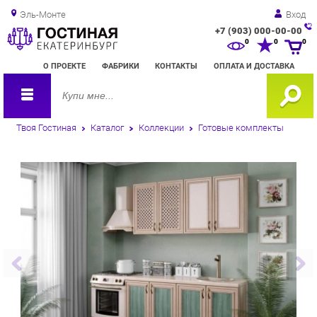
Эль-Монте
Вход
+7 (903) 000-00-00
Зак
0
0
0
обр
О ПРОЕКТЕ
ФАБРИКИ
КОНТАКТЫ
ОПЛАТА И ДОСТАВКА
зво
Твоя Гостиная
Каталог
Коллекции
Готовые комплекты