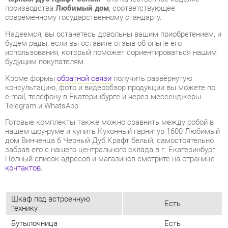
будущим покупателям.
Кроме формы
обратной связи
получить развёрнутую
консультацию, фото и видеообзор продукции вы можете по
e-mail, телефону в Екатеринбурге и через мессенджеры
Telegram и WhatsApp.
Готовые комплекты также можно сравнить между собой в
нашем шоу-руме и купить Кухонный гарнитур 1600 Любимый
дом Винченца 6 Черный Дуб Крафт белый, самостоятельно
забрав его с нашего центрального склада в г. Екатеринбург.
Полный список адресов и магазинов смотрите на странице
контактов
.
Шкаф под встроенную
Есть
технику
Бутылочница
Есть
Класс (кухни)
Эконом
Фотопечать (кух.гарнитуры)
Нет
Материал
Лдсп
Черный/дуб крафт
Цвет
белый