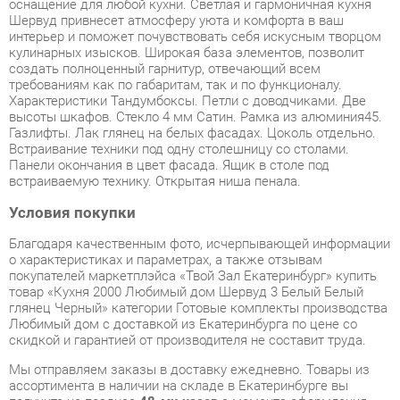
создать полноценный гарнитур, отвечающий всем
требованиям как по габаритам, так и по функционалу.
Характеристики Тандумбоксы. Петли с доводчиками. Две
высоты шкафов. Стекло 4 мм Сатин. Рамка из алюминия45.
Газлифты. Лак глянец на белых фасадах. Цоколь отдельно.
Встраивание техники под одну столешницу со столами.
Панели окончания в цвет фасада. Ящик в столе под
встраиваемую технику. Открытая ниша пенала.
Условия покупки
Благодаря качественным фото, исчерпывающей информации
о характеристиках и параметрах, а также отзывам
покупателей маркетплэйса «Твой Зал Екатеринбург» купить
товар «Кухня 2000 Любимый дом Шервуд 3 Белый Белый
глянец Черный» категории Готовые комплекты производства
Любимый дом с доставкой из Екатеринбурга по цене со
скидкой и гарантией от производителя не составит труда.
Мы отправляем заказы в доставку ежедневно. Товары из
ассортимента в наличии на складе в Екатеринбурге вы
получите не позднее
48-ми часов
с момента оформления
заказа. Дополнительно вы можете заказать подъём на этаж
и сборку мебельных изделий.
Срок доставки в другие регионы, и для товаров, находящихся
на складах производителей, рассчитывается индивидуально.