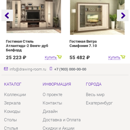
Атлантида-2 Венге-дуб
Симфония 7.10
Белфорд
25 223 ₽
55 482 ₽
Купить
Купить
info@drawing-room.ru
+7 (903) 000-00-00
КАТАЛОГ
ИНФОРМАЦИЯ
ГОРОДА
Коллекции
О проекте
Весь мир
Зеркала
Контакты
Екатеринбург
Комоды
Дизайн
Столы
Доставка и Оплата
Стулья
Скидки и Акции
Тумбы
Политика
Шкафы
Гарантия
Комплектующие
Помощь
КОНТАКТЫ