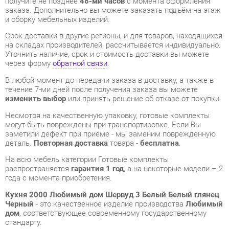
Уточнить наличие, срок и стоимость доставки вы можете
через форму
обратной связи
.
В любой момент до передачи заказа в доставку, а также в
течение 7-ми дней после получения заказа вы можете
изменить выбор
или принять решение об отказе от покупки.
Несмотря на качественную упаковку, готовые комплекты
могут быть повреждены при транспортировке. Если Вы
заметили дефект при приёме - мы заменим поврежденную
деталь.
Повторная доставка
товара -
бесплатна
.
На всю мебель категории Готовые комплекты
распространяется
гарантия 1 год
, а на некоторые модели – 2
года с момента приобретения.
Кухня 2000 Любимый дом Шервуд 3 Белый Белый глянец
Черный
- это качественное изделие производства
Любимый
дом
, соответствующее современному государственному
стандарту.
Надеемся, вы останетесь довольны вашим приобретением, и
будем рады, если вы оставите отзыв об опыте его
использования, который поможет сориентироваться нашим
будущим покупателям.
Кроме формы
обратной связи
получить развёрнутую