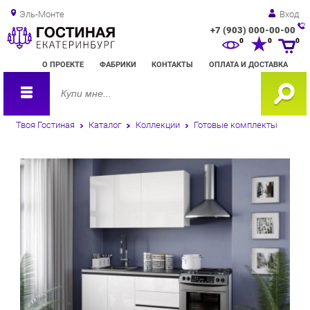
Эль-Монте
Вход
+7 (903) 000-00-00
Зак
0
0
0
обр
О ПРОЕКТЕ
ФАБРИКИ
КОНТАКТЫ
ОПЛАТА И ДОСТАВКА
зво
Твоя Гостиная
Каталог
Коллекции
Готовые комплекты