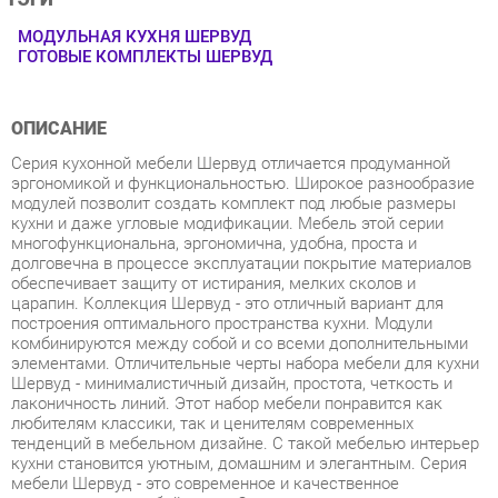
ОПИСАНИЕ
Серия кухонной мебели Шервуд отличается продуманной
эргономикой и функциональностью. Широкое разнообразие
модулей позволит создать комплект под любые размеры
кухни и даже угловые модификации. Мебель этой серии
многофункциональна, эргономична, удобна, проста и
долговечна в процессе эксплуатации покрытие материалов
обеспечивает защиту от истирания, мелких сколов и
царапин. Коллекция Шервуд - это отличный вариант для
построения оптимального пространства кухни. Модули
комбинируются между собой и со всеми дополнительными
элементами. Отличительные черты набора мебели для кухни
Шервуд - минималистичный дизайн, простота, четкость и
лаконичность линий. Этот набор мебели понравится как
любителям классики, так и ценителям современных
тенденций в мебельном дизайне. С такой мебелью интерьер
кухни становится уютным, домашним и элегантным. Серия
мебели Шервуд - это современное и качественное
оснащение для любой кухни. Светлая и гармоничная кухня
Шервуд привнесет атмосферу уюта и комфорта в ваш
интерьер и поможет почувствовать себя искусным творцом
кулинарных изысков. Широкая база элементов, позволит