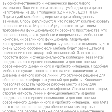
замками. Опоры регулируются, что позволят компенсировать
неровности пола. Модельный ряд соответствует всем
требованиям функциональности рабочего пространства, что
позволяет создавать удобные и современные мебельные
композиции различного функционала. Модульная
конструкция позволяет собирать уникальные комплекты, что
очень удобно, особенно если мебель будет размещаться в
помещении с нестандартной планировкой. Элегантная
простота форм и функциональность коллекции Tess Metal
представляют широкие возможности для построения
современного, динамичного и удобного интерьера. Подобная
мебель не сужает пространство за счет лаконичности
дизайна и четкого изгиба линий. Это отличное решение для
обеспечения комфортных условий для работы. Коллекция
позволяет создать удобное рабочее место и зону для
хранения с максимальным комфортом. Лаконичность форм,
строгая четкость линий и функциональность изделий
представляют широкие возможности для построения
современного, динамичного и удобного интерьера. Tess Metal
- это отличное решение для обеспечения комфортных
условий для работы, а также современное и качественное
оснащение для офиса в формате open-space, переговорной
зоны и отдельного кабинета, позволяющее оптимизировать
пространство без ущерба для функциональности и удобства.
Широкая база элементов позволит создать полноценный
гарнитур, отвечающий всем требованиям, как по габаритам,