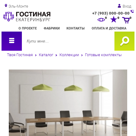
Эль-Монте
Вход
+7 (903) 000-00-00
Зак
0
0
0
обр
О ПРОЕКТЕ
ФАБРИКИ
КОНТАКТЫ
ОПЛАТА И ДОСТАВКА
зво
Твоя Гостиная
Каталог
Коллекции
Готовые комплекты