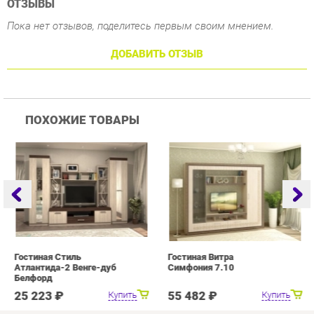
ПОХОЖИЕ ТОВАРЫ
Гостиная Стиль
Гостиная Витра
Г
Атлантида-2 Венге-дуб
Симфония 7.10
Белфорд
25 223 ₽
55 482 ₽
Купить
Купить
info@drawing-room.ru
+7 (903) 000-00-00
КАТАЛОГ
ИНФОРМАЦИЯ
ГОРОДА
Коллекции
О проекте
Весь мир
Зеркала
Контакты
Екатеринбург
Комоды
Дизайн