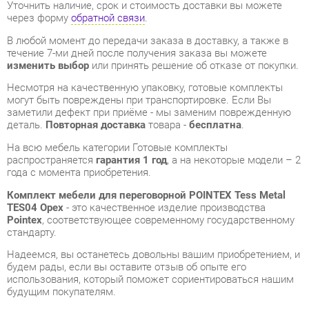
Несмотря на качественную упаковку, готовые комплекты
могут быть повреждены при транспортировке. Если Вы
заметили дефект при приёме - мы заменим поврежденную
деталь.
Повторная доставка
товара -
бесплатна
.
На всю мебель категории Готовые комплекты
распространяется
гарантия 1 год
, а на некоторые модели – 2
года с момента приобретения.
Комплект мебели для переговорной POINTEX Tess Metal
TES04 Орех
- это качественное изделие производства
Pointex
, соответствующее современному государственному
стандарту.
Надеемся, вы останетесь довольны вашим приобретением, и
будем рады, если вы оставите отзыв об опыте его
использования, который поможет сориентироваться нашим
будущим покупателям.
Кроме формы
обратной связи
получить развёрнутую
консультацию, фото и видеообзор продукции вы можете по
e-mail, телефону в Екатеринбурге и через мессенджеры
Telegram и WhatsApp.
Готовые комплекты также можно сравнить между собой в
нашем шоу-руме и купить Комплект мебели для
переговорной POINTEX Tess Metal TES04 Орех,