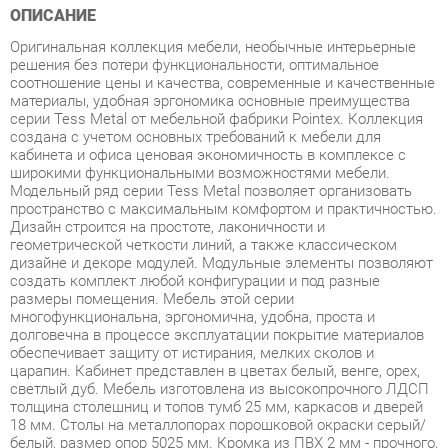
решения без потери функциональности, оптимальное
соотношение цены и качества, современные и качественные
материалы, удобная эргономика основные преимущества
серии Tess Metal от мебельной фабрики Pointex. Коллекция
создана с учетом основных требований к мебели для
кабинета и офиса ценовая экономичность в комплексе с
широкими функциональными возможностями мебели.
Модельный ряд серии Tess Metal позволяет организовать
пространство с максимальным комфортом и практичностью.
Дизайн строится на простоте, лаконичности и
геометрической четкости линий, а также классическом
дизайне и декоре модулей. Модульные элементы позволяют
создать комплект любой конфигурации и под разные
размеры помещения. Мебель этой серии
многофункциональна, эргономична, удобна, проста и
долговечна в процессе эксплуатации покрытие материалов
обеспечивает защиту от истирания, мелких сколов и
царапин. Кабинет представлен в цветах белый, венге, орех,
светлый дуб. Мебель изготовлена из высокопрочного ЛДСП
толщина столешниц и топов тумб 25 мм, каркасов и дверей
18 мм. Столы на металлопорах порошковой окраски серый/
белый, размер опор 5025 мм. Кромка из ПВХ 2 мм - прочного,
высококачественного и механически выносливого
материала. Задние стенки шкафов, тумб и днища ящиков
изготовлены из ДВП толщиной 3,2 мм или ЛДСП 18 мм.
Ящики тумб метабоксы, верхние ящики оборудованы