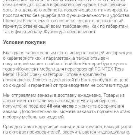
так и функционалу. Фурнитура обеспечивает
Условия покупки
Благодаря качественным фото, исчерпывающей информации
о характеристиках и параметрах, а также отзывам
покупателей маркетплэйса «Твой Зал Екатеринбург» купить
товар «Комплект мебели для переговорной POINTEX Tess
Metal TES04 Орех» категории Готовые комплекты
производства Pointex с доставкой из Екатеринбурга по цене
со скидкой и гарантией от производителя не составит труда.
Мы отправляем заказы в доставку ежедневно. Товары из
ассортимента в наличии на складе в Екатеринбурге вы
получите не позднее
48-ми часов
с момента оформления
заказа. Дополнительно вы можете заказать подъём на этаж
и сборку мебельных изделий.
Срок доставки в другие регионы, и для товаров, находящихся
на складах производителей, рассчитывается индивидуально.
Уточнить наличие, срок и стоимость доставки вы можете
через форму
обратной связи
.
В любой момент до передачи заказа в доставку, а также в
течение 7-ми дней после получения заказа вы можете
изменить выбор
или принять решение об отказе от покупки.