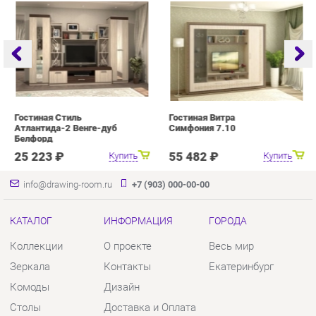
Гостиная Стиль
Гостиная Витра
Г
Атлантида-2 Венге-дуб
Симфония 7.10
Белфорд
25 223 ₽
55 482 ₽
Купить
Купить
info@drawing-room.ru
+7 (903) 000-00-00
КАТАЛОГ
ИНФОРМАЦИЯ
ГОРОДА
Коллекции
О проекте
Весь мир
Зеркала
Контакты
Екатеринбург
Комоды
Дизайн
Столы
Доставка и Оплата
Стулья
Скидки и Акции
Тумбы
Политика
Шкафы
Гарантия
Комплектующие
Помощь