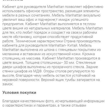
мебели в разных сочетаниях. Мебель Manhattan визуально
увеличит ваш офис и подчеркнe;т имидж успешного
предприятия. Кабинет Manhattan выполняется в тe;плом
цвете вишня из натуральных материалов. Мебель Manhattan
для тех, кто любит порядок и создаe;т на своe;м рабочем
месте обстановку, которая способствует продуктивной
работе. Технические характеристики Страна производитель
кабинета для руководителя Manhattan- Китай. Мебель
Manhattan выполнена из шпона с глянцевым покрытием из
меламина и вставками из искусственной кожи. Кромка
столешниц из массива. Кабинет Manhattan производится в
цвете вишня. Толщина столешницы-- 50 мм. Стеклянные
двери шкафов выполнены из прозрачного стекла. Задние
стенки шкафов из МДФ. Опоры столов регулируются по
высоте, благодаря чему мебель остаe;тся устойчивой на
неровной поверхности. Верхний ящик тумбы запирается на
замок.
Условия покупки
Благодаря качественным фото, исчерпывающей информации
о характеристиках и параметрах, а также отзывам
покупателей маркетплэйса «Твой Зал Екатеринбург» купить
товар «Комплект мебели для переговорной POINTEX
Manhattan набор 4 Вишня» категории Готовые комплекты
производства Pointex с доставкой из Екатеринбурга по цене