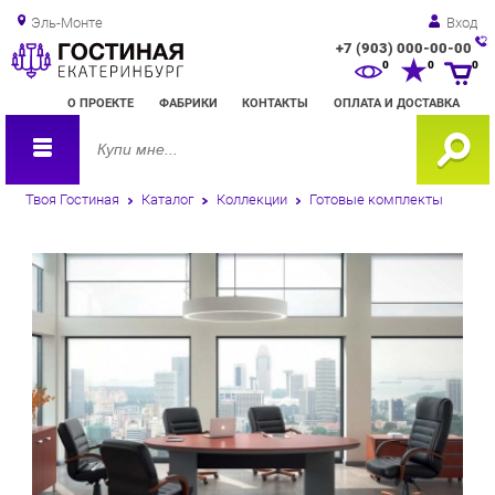
Эль-Монте
Вход
+7 (903) 000-00-00
Зак
0
0
0
обр
О ПРОЕКТЕ
ФАБРИКИ
КОНТАКТЫ
ОПЛАТА И ДОСТАВКА
зво
Твоя Гостиная
Каталог
Коллекции
Готовые комплекты