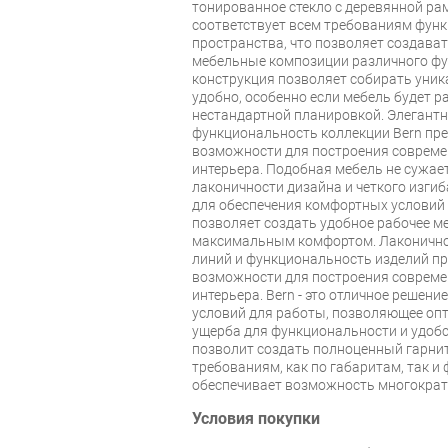
тонированное стекло с деревянной ра
соответствует всем требованиям фун
пространства, что позволяет создава
мебельные композиции различного ф
конструкция позволяет собирать уник
удобно, особенно если мебель будет 
нестандартной планировкой. Элегантн
функциональность коллекции Bern пр
возможности для построения совреме
интерьера. Подобная мебель не сужает
лаконичности дизайна и четкого изгиб
для обеспечения комфортных условий
позволяет создать удобное рабочее ме
максимальным комфортом. Лаконичнос
линий и функциональность изделий п
возможности для построения совреме
интерьера. Bern - это отличное решен
условий для работы, позволяющее оп
ущерба для функциональности и удобс
позволит создать полноценный гарни
требованиям, как по габаритам, так и
обеспечивает возможность многократ
Условия покупки