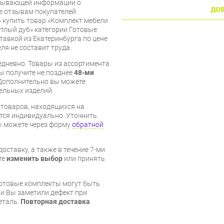
рпывающей информации о
ДОБ
же отзывам покупателей
» купить товар «Комплект мебели
етлый дуб» категории Готовые
тавкой из Екатеринбурга по цене
ля не составит труда.
дневно. Товары из ассортимента
вы получите не позднее
48-ми
Дополнительно вы можете
бельных изделий.
я товаров, находящихся на
тся индивидуально. Уточнить
вы можете через форму
обратной
оставку, а также в течение 7-ми
те
изменить выбор
или принять
готовые комплекты могут быть
и Вы заметили дефект при
еталь.
Повторная доставка