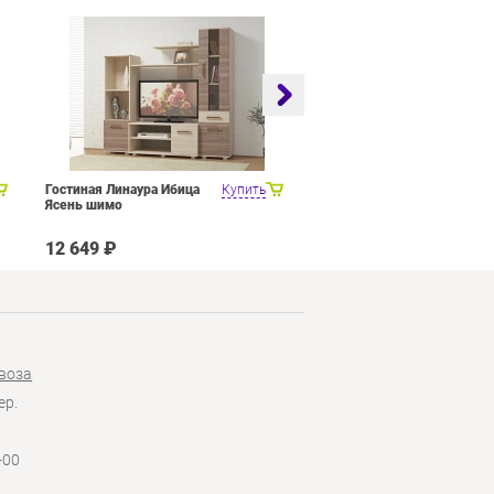
Гостиная Линаура Ибица
Купить
Набор мебели для общей
Ясень шимо
комнаты SMART мебель
Венера Венге Цаво Дуб
Белфорт с рисунком
12 649 ₽
27 449 ₽
воза
ер.
-00