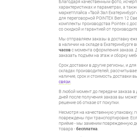
Благодаря качественным фото, исче
характеристиках и параметрах, а так
маркетплэйса «Твой Зал Екатеринбург
для переговорной POINTEX Bern 12 Св
комплекты производства Pointex с дос
со скидкой и гарантией от производите
Мы отправляем заказы в доставку еже
в наличии на складе в Екатеринбурге 
часов
с момента оформления заказа. 
заказать подъём на этаж и сборку ме
Срок доставки в другие регионы, и дл
складах производителей, рассчитывае
наличие, срок и стоимость доставки 
связи
.
В любой момент до передачи заказа в д
дней после получения заказа вы може
решение об отказе от покупки.
Несмотря на качественную упаковку, 
повреждены при транспортировке. Есл
приёме - мы заменим поврежденную д
товара -
бесплатна
.