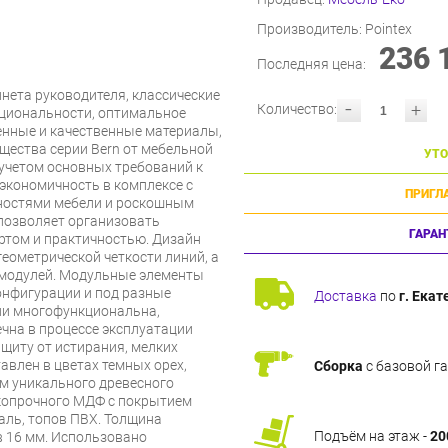
Производитель:
Pointex
236 
Последняя цена:
нета руководителя, классические
-
+
Количество:
кциональности, оптимальное
енные и качественные материалы,
щества серии Bern от мебельной
УТО
 учетом основных требований к
 экономичность в комплексе с
ПРИГЛ
остями мебели и роскошным
позволяет организовать
ГАРАН
том и практичностью. Дизайн
геометрической четкости линий, а
 модулей. Модульные элементы
онфигурации и под разные
Доставка
по
г. Екат
ии многофункциональна,
ечна в процессе эксплуатации
щиту от истирания, мелких
тавлен в цветах темных орех,
Сборка
с базовой г
ем уникального древесного
окопрочного МДФ с покрытием
аль, топов ПВХ. Толщина
Подъём на этаж -
20
в 16 мм. Использовано