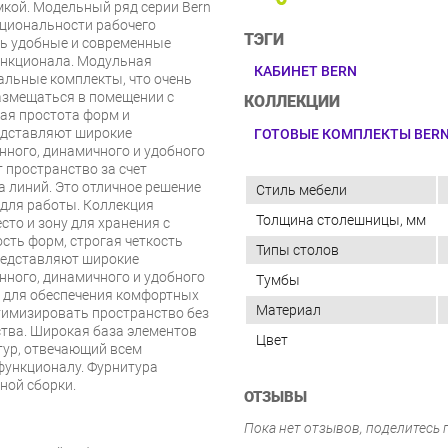
мкой. Модельный ряд серии Bern
кциональности рабочего
ТЭГИ
ть удобные и современные
ункционала. Модульная
КАБИНЕТ BERN
альные комплекты, что очень
размещаться в помещении с
КОЛЛЕКЦИИ
ая простота форм и
едставляют широкие
ГОТОВЫЕ КОМПЛЕКТЫ BER
нного, динамичного и удобного
 пространство за счет
а линий. Это отличное решение
Стиль мебели
 для работы. Коллекция
Толщина столешницы, мм
сто и зону для хранения с
ть форм, строгая четкость
Типы столов
редставляют широкие
нного, динамичного и удобного
Тумбы
ие для обеспечения комфортных
Материал
тимизировать пространство без
тва. Широкая база элементов
Цвет
тур, отвечающий всем
 функционалу. Фурнитура
ной сборки.
ОТЗЫВЫ
Пока нет отзывов, поделитесь