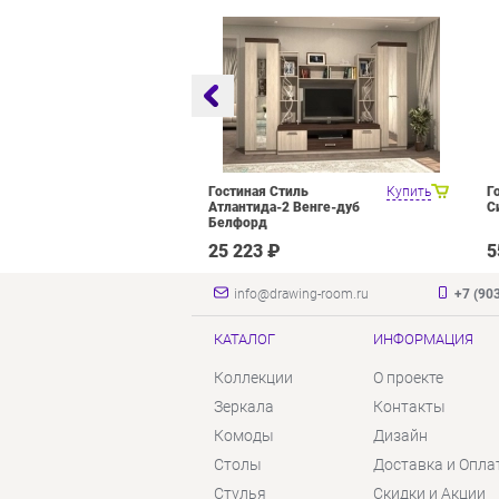
оцелевого
Купить
Гостиная Стиль
Купить
Г
я Олмеко
Атлантида-2 Венге-дуб
С
елый Белый
Белфорд
₽
25 223 ₽
5
info@drawing-room.ru
+7 (90
КАТАЛОГ
ИНФОРМАЦИЯ
Коллекции
О проекте
Зеркала
Контакты
Комоды
Дизайн
Столы
Доставка и Опла
Стулья
Скидки и Акции