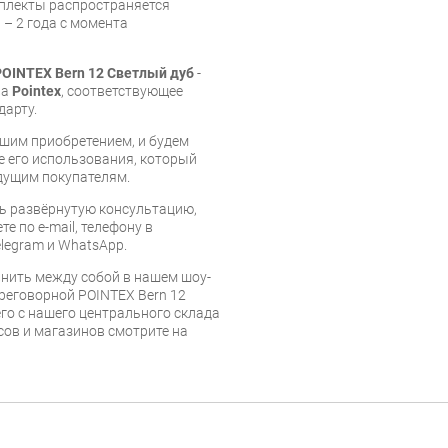
мплекты распространяется
 – 2 года с момента
OINTEX Bern 12 Светлый дуб
-
ва
Pointex
, соответствующее
дарту.
шим приобретением, и будем
е его использования, который
дущим покупателям.
ь развёрнутую консультацию,
е по e-mail, телефону в
legram и WhatsApp.
нить между собой в нашем шоу-
ереговорной POINTEX Bern 12
го с нашего центрального склада
есов и магазинов смотрите на