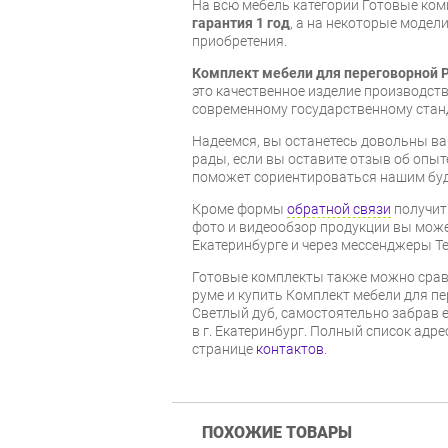
На всю мебель категории Готовые ко
гарантия 1 год
, а на некоторые модели
приобретения.
Комплект мебели для переговорной P
это качественное изделие производст
современному государственному стан
Надеемся, вы останетесь довольны ва
рады, если вы оставите отзыв об опыт
поможет сориентироваться нашим бу
Кроме формы
обратной связи
получит
фото и видеообзор продукции вы может
Екатеринбурге и через мессенджеры Te
Готовые комплекты также можно срав
руме и купить Комплект мебели для п
Светлый дуб, самостоятельно забрав е
в г. Екатеринбург. Полный список адр
странице
контактов
.
ПОХОЖИЕ ТОВАРЫ