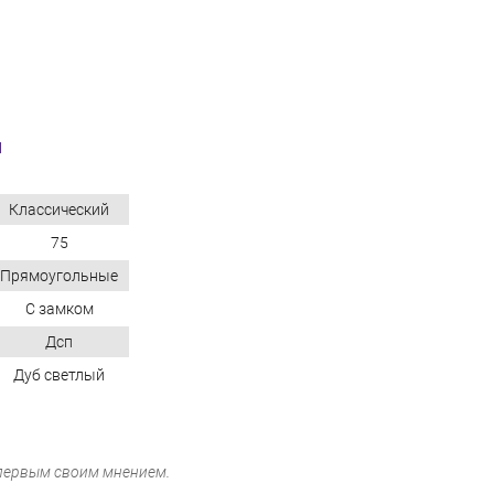
N
Классический
75
Прямоугольные
С замком
Дсп
Дуб светлый
 первым своим мнением.