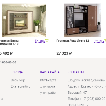
остиная Витра
Купить
Гостиная Леко Лотта 12
Купить
имфония 7.10
5 482 ₽
27 323 ₽
3) 000-00-00
ГОРОДА
КАРТА САЙТА
КОНТАКТЫ
Весь мир
html-карта
Шоурум и склад самовы
Екатеринбург
xml-карта
Адрес: г. Екатеринбург, п
yml-прайс
Базовый, 47
та
Телефон: +7 (903) 000-00
Часы работы: