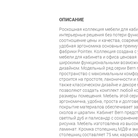
ОПИСАНИЕ
Роскошная коллекция мебели для каби
интерьерные решения без потери фун
соотношение цены и качества, соврем
удобная эргономика основные преиму
фабрики Pointex. Коллекция создана с
мебели для кабинета и офиса ценовая
широкими функциональными возможн
дизайном. Модельный ряд серии Bern 
пространство с максимальным комфор
строится на простоте, лаконичности и 
также классическом дизайне и декоре
позволяют создать комплект любой к
размеры помещения. Мебель этой сер
эргономична, удобна, проста и долгов
покрытие материалов обеспечивает за
сколов и царапин. Кабинет Bern предс
светлый дуб и палисандр с сохранени
рисунка. Мебель изготовлена из выс
ламинат. Кромка столешниц МДФ и эм
столешниц составляет 75 мм, каркасо