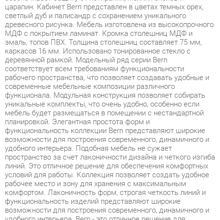
эмаль, топов ПВХ. Толщина столешниц составляет 75 мм,
каркасов 16 мм. Использовано тонированное стекло с
деревянной рамкой. Модельный ряд серии Bern
соответствует всем требованиям функциональности
рабочего пространства, что позволяет создавать удобные и
современные мебельные композиции различного
функционала. Модульная конструкция позволяет собирать
уникальные комплекты, что очень удобно, особенно если
мебель будет размещаться в помещении с нестандартной
планировкой. Элегантная простота форм и
функциональность коллекции Bern представляют широкие
возможности для построения современного, динамичного и
удобного интерьера. Подобная мебель не сужает
пространство за счет лаконичности дизайна и четкого изгиба
линий. Это отличное решение для обеспечения комфортных
условий для работы. Коллекция позволяет создать удобное
рабочее место и зону для хранения с максимальным
комфортом. Лаконичность форм, строгая четкость линий и
функциональность изделий представляют широкие
возможности для построения современного, динамичного и
удобного интерьера. Bern - это отличное решение для
обеспечения комфортных условий для работы, позволяющее
оптимизировать пространство без ущерба для
функциональности и удобства. Широкая база элементов
позволит создать полноценный гарнитур, отвечающий всем
требованиям, как по габаритам, так и функционалу.