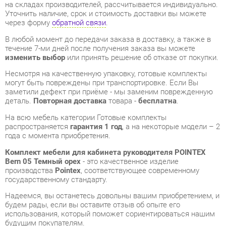
изменить выбор
или принять решение об отказе от покупки.
Несмотря на качественную упаковку, готовые комплекты
могут быть повреждены при транспортировке. Если Вы
заметили дефект при приёме - мы заменим поврежденную
деталь.
Повторная доставка
товара -
бесплатна
.
На всю мебель категории Готовые комплекты
распространяется
гарантия 1 год
, а на некоторые модели – 2
года с момента приобретения.
Комплект мебели для кабинета руководителя POINTEX
Bern 05 Темный орех
- это качественное изделие
производства
Pointex
, соответствующее современному
государственному стандарту.
Надеемся, вы останетесь довольны вашим приобретением, и
будем рады, если вы оставите отзыв об опыте его
использования, который поможет сориентироваться нашим
будущим покупателям.
Кроме формы
обратной связи
получить развёрнутую
консультацию, фото и видеообзор продукции вы можете по
e-mail, телефону в Екатеринбурге и через мессенджеры
Telegram и WhatsApp.
Готовые комплекты также можно сравнить между собой в