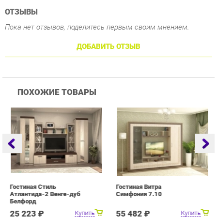
ПОХОЖИЕ ТОВАРЫ
Гостиная Стиль
Гостиная Витра
Г
Атлантида-2 Венге-дуб
Симфония 7.10
Белфорд
25 223 ₽
55 482 ₽
Купить
Купить
info@drawing-room.ru
+7 (903) 000-00-00
КАТАЛОГ
ИНФОРМАЦИЯ
ГОРОДА
Коллекции
О проекте
Весь мир
Зеркала
Контакты
Екатеринбург