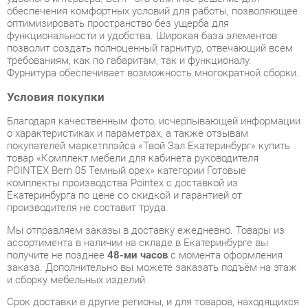
Фурнитура обеспечивает возможность многократной сборки.
Условия покупки
Благодаря качественным фото, исчерпывающей информации
о характеристиках и параметрах, а также отзывам
покупателей маркетплэйса «Твой Зал Екатеринбург» купить
товар «Комплект мебели для кабинета руководителя
POINTEX Bern 05 Темный орех» категории Готовые
комплекты производства Pointex с доставкой из
Екатеринбурга по цене со скидкой и гарантией от
производителя не составит труда.
Мы отправляем заказы в доставку ежедневно. Товары из
ассортимента в наличии на складе в Екатеринбурге вы
получите не позднее
48-ми часов
с момента оформления
заказа. Дополнительно вы можете заказать подъём на этаж
и сборку мебельных изделий.
Срок доставки в другие регионы, и для товаров, находящихся
на складах производителей, рассчитывается индивидуально.
Уточнить наличие, срок и стоимость доставки вы можете
через форму
обратной связи
.
В любой момент до передачи заказа в доставку, а также в
течение 7-ми дней после получения заказа вы можете