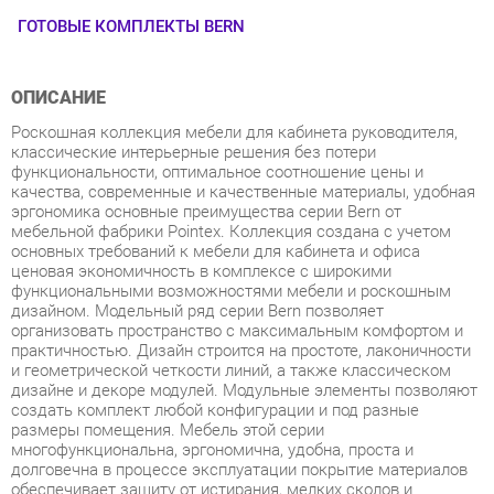
ОПИСАНИЕ
Роскошная коллекция мебели для кабинета руководителя,
классические интерьерные решения без потери
функциональности, оптимальное соотношение цены и
качества, современные и качественные материалы, удобная
эргономика основные преимущества серии Bern от
мебельной фабрики Pointex. Коллекция создана с учетом
основных требований к мебели для кабинета и офиса
ценовая экономичность в комплексе с широкими
функциональными возможностями мебели и роскошным
дизайном. Модельный ряд серии Bern позволяет
организовать пространство с максимальным комфортом и
практичностью. Дизайн строится на простоте, лаконичности
и геометрической четкости линий, а также классическом
дизайне и декоре модулей. Модульные элементы позволяют
создать комплект любой конфигурации и под разные
размеры помещения. Мебель этой серии
многофункциональна, эргономична, удобна, проста и
долговечна в процессе эксплуатации покрытие материалов
обеспечивает защиту от истирания, мелких сколов и
царапин. Кабинет Bern представлен в цветах темных орех,
светлый дуб и палисандр с сохранением уникального
древесного рисунка. Мебель изготовлена из высокопрочного
МДФ с покрытием ламинат. Кромка столешниц МДФ и