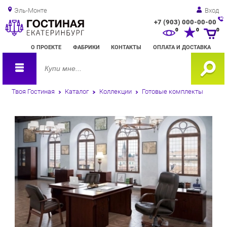
Эль-Монте
Вход
+7 (903) 000-00-00
Зак
0
0
0
обр
О ПРОЕКТЕ
ФАБРИКИ
КОНТАКТЫ
ОПЛАТА И ДОСТАВКА
зво
Твоя Гостиная
Каталог
Коллекции
Готовые комплекты