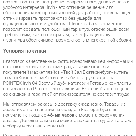
позволит создать полноценный гарнитур, отвечающий всем
требованиям, как по габаритам, так и функционалу.
Фурнитура обеспечивает возможность многократной сборки.
Условия покупки
Благодаря качественным фото, исчерпывающей информации
о характеристиках и параметрах, а также отзывам
покупателей маркетплэйса «Твой Зал Екатеринбург» купить
товар «Комплект мебели для кабинета руководителя
POINTEX Irvin 04 Светлый дуб» категории Готовые комплекты
производства Pointex с доставкой из Екатеринбурга по цене
со скидкой и гарантией от производителя не составит труда.
Мы отправляем заказы в доставку ежедневно. Товары из
ассортимента в наличии на складе в Екатеринбурге вы
получите не позднее
48-ми часов
с момента оформления
заказа. Дополнительно вы можете заказать подъём на этаж
и сборку мебельных изделий.
Срок доставки в другие регионы, и для товаров, находящихся
на складах производителей, рассчитывается индивидуально.
Уточнить наличие, срок и стоимость доставки вы можете
через форму
обратной связи
.
В любой момент до передачи заказа в доставку, а также в
течение 7-ми дней после получения заказа вы можете