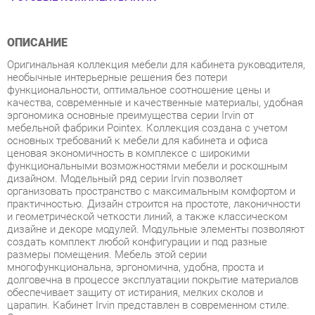
ОПИСАНИЕ
Оригинальная коллекция мебели для кабинета руководителя,
необычные интерьерные решения без потери
функциональности, оптимальное соотношение цены и
качества, современные и качественные материалы, удобная
эргономика основные преимущества серии Irvin от
мебельной фабрики Pointex. Коллекция создана с учетом
основных требований к мебели для кабинета и офиса
ценовая экономичность в комплексе с широкими
функциональными возможностями мебели и роскошным
дизайном. Модельный ряд серии Irvin позволяет
организовать пространство с максимальным комфортом и
практичностью. Дизайн строится на простоте, лаконичности
и геометрической четкости линий, а также классическом
дизайне и декоре модулей. Модульные элементы позволяют
создать комплект любой конфигурации и под разные
размеры помещения. Мебель этой серии
многофункциональна, эргономична, удобна, проста и
долговечна в процессе эксплуатации покрытие материалов
обеспечивает защиту от истирания, мелких сколов и
царапин. Кабинет Irvin представлен в современном стиле.
Оригинальные модели выполнены в цвете оливы и светлого
дуба с сохранением древесного рисунка и дополнены
серыми элементами. Мебель изготовлена из
высокопрочного ЛДСП и МДФ. Толщина столешниц