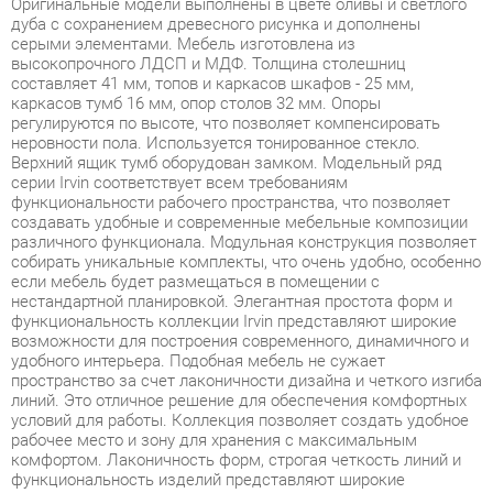
составляет 41 мм, топов и каркасов шкафов - 25 мм,
каркасов тумб 16 мм, опор столов 32 мм. Опоры
регулируются по высоте, что позволяет компенсировать
неровности пола. Используется тонированное стекло.
Верхний ящик тумб оборудован замком. Модельный ряд
серии Irvin соответствует всем требованиям
функциональности рабочего пространства, что позволяет
создавать удобные и современные мебельные композиции
различного функционала. Модульная конструкция позволяет
собирать уникальные комплекты, что очень удобно, особенно
если мебель будет размещаться в помещении с
нестандартной планировкой. Элегантная простота форм и
функциональность коллекции Irvin представляют широкие
возможности для построения современного, динамичного и
удобного интерьера. Подобная мебель не сужает
пространство за счет лаконичности дизайна и четкого изгиба
линий. Это отличное решение для обеспечения комфортных
условий для работы. Коллекция позволяет создать удобное
рабочее место и зону для хранения с максимальным
комфортом. Лаконичность форм, строгая четкость линий и
функциональность изделий представляют широкие
возможности для построения современного, динамичного и
удобного интерьера. Irvin - это отличное решение для
обеспечения комфортных условий для работы, позволяющее
оптимизировать пространство без ущерба для
функциональности и удобства. Широкая база элементов