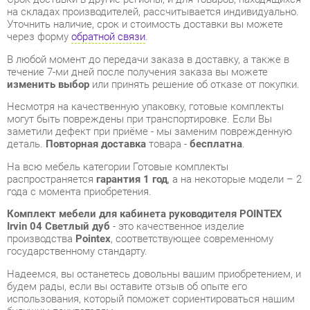
изменить выбор
или принять решение об отказе от покупки.
Несмотря на качественную упаковку, готовые комплекты
могут быть повреждены при транспортировке. Если Вы
заметили дефект при приёме - мы заменим поврежденную
деталь.
Повторная доставка
товара -
бесплатна
.
На всю мебель категории Готовые комплекты
распространяется
гарантия 1 год
, а на некоторые модели – 2
года с момента приобретения.
Комплект мебели для кабинета руководителя POINTEX
Irvin 04 Светлый дуб
- это качественное изделие
производства
Pointex
, соответствующее современному
государственному стандарту.
Надеемся, вы останетесь довольны вашим приобретением, и
будем рады, если вы оставите отзыв об опыте его
использования, который поможет сориентироваться нашим
будущим покупателям.
Кроме формы
обратной связи
получить развёрнутую
консультацию, фото и видеообзор продукции вы можете по
e-mail, телефону в Екатеринбурге и через мессенджеры
Telegram и WhatsApp.
Готовые комплекты также можно сравнить между собой в