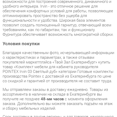
позволит создать полноценный гарнитур, отвечающий всем
требованиям, как по габаритам, так и функционалу.
Фурнитура обеспечивает возможность многократной сборки.
Условия покупки
Благодаря качественным фото, исчерпывающей информации
о характеристиках и параметрах, а также отзывам
покупателей маркетплэйса «Твой Зал Екатеринбург» купить
товар «Комплект мебели для кабинета руководителя
POINTEX Irvin 03 Светлый дуб» категории Готовые комплекты
производства Pointex с доставкой из Екатеринбурга по цене
со скидкой и гарантией от производителя не составит труда.
Мы отправляем заказы в доставку ежедневно. Товары из
ассортимента в наличии на складе в Екатеринбурге вы
получите не позднее
48-ми часов
с момента оформления
заказа. Дополнительно вы можете заказать подъём на этаж
и сборку мебельных изделий.
Срок доставки в другие регионы, и для товаров, находящихся
на складах производителей, рассчитывается индивидуально.
Уточнить наличие, срок и стоимость доставки вы можете
через форму
обратной связи
.
В любой момент до передачи заказа в доставку, а также в
течение 7-ми дней после получения заказа вы можете