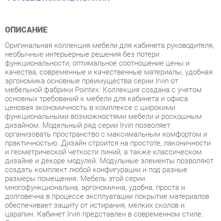
ОПИСАНИЕ
Оригинальная коллекция мебели для кабинета руководителя,
необычные интерьерные решения без потери
функциональности, оптимальное соотношение цены и
качества, современные и качественные материалы, удобная
эргономика основные преимущества серии Irvin от
мебельной фабрики Pointex. Коллекция создана с учетом
основных требований к мебели для кабинета и офиса
ценовая экономичность в комплексе с широкими
функциональными возможностями мебели и роскошным
дизайном. Модельный ряд серии Irvin позволяет
организовать пространство с максимальным комфортом и
практичностью. Дизайн строится на простоте, лаконичности
и геометрической четкости линий, а также классическом
дизайне и декоре модулей. Модульные элементы позволяют
создать комплект любой конфигурации и под разные
размеры помещения. Мебель этой серии
многофункциональна, эргономична, удобна, проста и
долговечна в процессе эксплуатации покрытие материалов
обеспечивает защиту от истирания, мелких сколов и
царапин. Кабинет Irvin представлен в современном стиле.
Оригинальные модели выполнены в цвете оливы и светлого
дуба с сохранением древесного рисунка и дополнены
серыми элементами. Мебель изготовлена из
высокопрочного ЛДСП и МДФ. Толщина столешниц