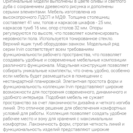
составляет 41 мм, топов и каркасов шкафов - 25 мм,
каркасов тумб 16 мм, опор столов 32 мм. Опоры
регулируются по высоте, что позволяет компенсировать
неровности пола. Используется тонированное стекло.
Верхний ящик тумб оборудован замком. Модельный ряд
серии Irvin соответствует всем требованиям
функциональности рабочего пространства, что позволяет
создавать удобные и современные мебельные композиции
различного функционала. Модульная конструкция позволяет
собирать уникальные комплекты, что очень удобно, особенно
если мебель будет размещаться в помещении с
нестандартной планировкой. Элегантная простота форм и
функциональность коллекции Irvin представляют широкие
возможности для построения современного, динамичного и
удобного интерьера. Подобная мебель не сужает
пространство за счет лаконичности дизайна и четкого изгиба
линий. Это отличное решение для обеспечения комфортных
условий для работы. Коллекция позволяет создать удобное
рабочее место и зону для хранения с максимальным
комфортом. Лаконичность форм, строгая четкость линий и
функциональность изделий представляют широкие
возможности для построения современного, динамичного и
удобного интерьера. Irvin - это отличное решение для
обеспечения комфортных условий для работы, позволяющее
оптимизировать пространство без ущерба для
функциональности и удобства. Широкая база элементов