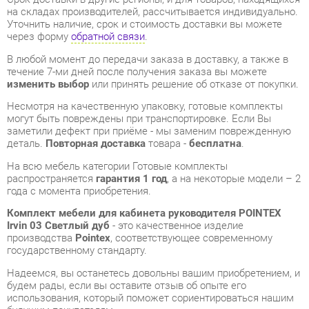
изменить выбор
или принять решение об отказе от покупки.
Несмотря на качественную упаковку, готовые комплекты
могут быть повреждены при транспортировке. Если Вы
заметили дефект при приёме - мы заменим поврежденную
деталь.
Повторная доставка
товара -
бесплатна
.
На всю мебель категории Готовые комплекты
распространяется
гарантия 1 год
, а на некоторые модели – 2
года с момента приобретения.
Комплект мебели для кабинета руководителя POINTEX
Irvin 03 Светлый дуб
- это качественное изделие
производства
Pointex
, соответствующее современному
государственному стандарту.
Надеемся, вы останетесь довольны вашим приобретением, и
будем рады, если вы оставите отзыв об опыте его
использования, который поможет сориентироваться нашим
будущим покупателям.
Кроме формы
обратной связи
получить развёрнутую
консультацию, фото и видеообзор продукции вы можете по
e-mail, телефону в Екатеринбурге и через мессенджеры
Telegram и WhatsApp.
Готовые комплекты также можно сравнить между собой в