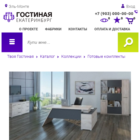
Эль-Монте
Вход
+7 (903) 000-00-00
Зак
0
0
0
обр
О ПРОЕКТЕ
ФАБРИКИ
КОНТАКТЫ
ОПЛАТА И ДОСТАВКА
зво
Твоя Гостиная
Каталог
Коллекции
Готовые комплекты