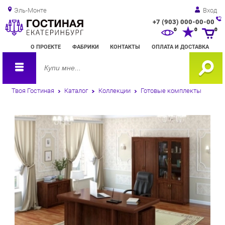
Эль-Монте
Вход
+7 (903) 000-00-00
Зак
0
0
0
обр
О ПРОЕКТЕ
ФАБРИКИ
КОНТАКТЫ
ОПЛАТА И ДОСТАВКА
зво
Твоя Гостиная
Каталог
Коллекции
Готовые комплекты