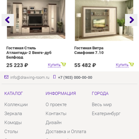
Гостиная Стиль
Гостиная Витра
Г
Атлантида-2 Венге-дуб
Симфония 7.10
Белфорд
25 223 ₽
55 482 ₽
Купить
Купить
info@drawing-room.ru
+7 (903) 000-00-00
КАТАЛОГ
ИНФОРМАЦИЯ
ГОРОДА
Коллекции
О проекте
Весь мир
Зеркала
Контакты
Екатеринбург
Комоды
Дизайн
Столы
Доставка и Оплата
Стулья
Скидки и Акции
Тумбы
Политика
Шкафы
Гарантия
Комплектующие
Помощь
КОНТАКТЫ