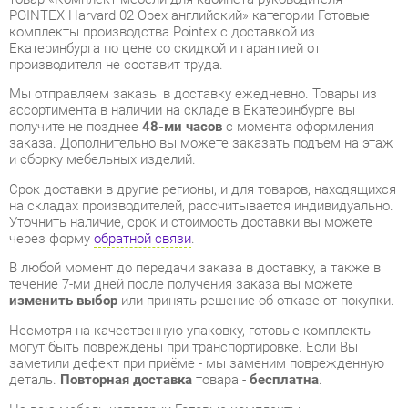
Мы отправляем заказы в доставку ежедневно. Товары из
ассортимента в наличии на складе в Екатеринбурге вы
получите не позднее
48-ми часов
с момента оформления
заказа. Дополнительно вы можете заказать подъём на этаж
и сборку мебельных изделий.
Срок доставки в другие регионы, и для товаров, находящихся
на складах производителей, рассчитывается индивидуально.
Уточнить наличие, срок и стоимость доставки вы можете
через форму
обратной связи
.
В любой момент до передачи заказа в доставку, а также в
течение 7-ми дней после получения заказа вы можете
изменить выбор
или принять решение об отказе от покупки.
Несмотря на качественную упаковку, готовые комплекты
могут быть повреждены при транспортировке. Если Вы
заметили дефект при приёме - мы заменим поврежденную
деталь.
Повторная доставка
товара -
бесплатна
.
На всю мебель категории Готовые комплекты
распространяется
гарантия 1 год
, а на некоторые модели – 2
года с момента приобретения.
Комплект мебели для кабинета руководителя POINTEX
Harvard 02 Орех английский
- это качественное изделие