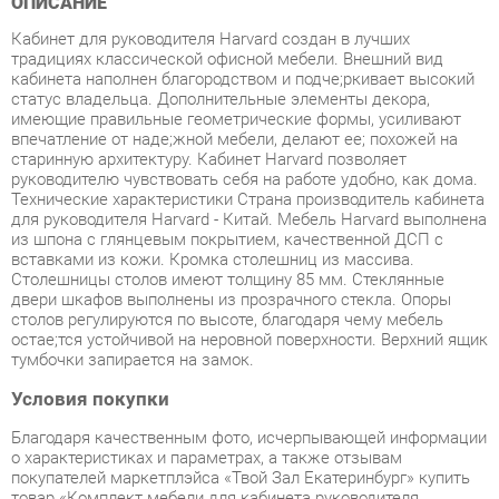
кабинета наполнен благородством и подчe;ркивает высокий
статус владельца. Дополнительные элементы декора,
имеющие правильные геометрические формы, усиливают
впечатление от надe;жной мебели, делают еe; похожей на
старинную архитектуру. Кабинет Harvard позволяет
руководителю чувствовать себя на работе удобно, как дома.
Технические характеристики Страна производитель кабинета
для руководителя Harvard - Китай. Мебель Harvard выполнена
из шпона с глянцевым покрытием, качественной ДСП с
вставками из кожи. Кромка столешниц из массива.
Столешницы столов имеют толщину 85 мм. Стеклянные
двери шкафов выполнены из прозрачного стекла. Опоры
столов регулируются по высоте, благодаря чему мебель
остаe;тся устойчивой на неровной поверхности. Верхний ящик
тумбочки запирается на замок.
Условия покупки
Благодаря качественным фото, исчерпывающей информации
о характеристиках и параметрах, а также отзывам
покупателей маркетплэйса «Твой Зал Екатеринбург» купить
товар «Комплект мебели для кабинета руководителя
POINTEX Harvard 02 Орех английский» категории Готовые
комплекты производства Pointex с доставкой из
Екатеринбурга по цене со скидкой и гарантией от
производителя не составит труда.