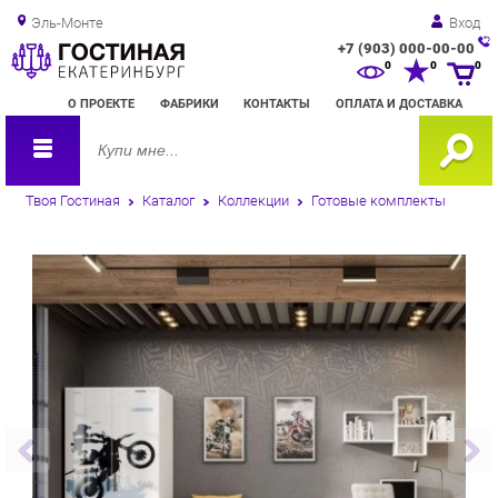
Эль-Монте
Вход
+7 (903) 000-00-00
Зак
0
0
0
обр
О ПРОЕКТЕ
ФАБРИКИ
КОНТАКТЫ
ОПЛАТА И ДОСТАВКА
зво
Твоя Гостиная
Каталог
Коллекции
Готовые комплекты