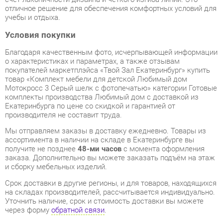
Благодаря качественным фото, исчерпывающей информации
о характеристиках и параметрах, а также отзывам
покупателей маркетплэйса «Твой Зал Екатеринбург» купить
товар «Комплект мебели для детской Любимый дом
Мотокросс 3 Серый шелк с фотопечатью» категории Готовые
комплекты производства Любимый дом с доставкой из
Екатеринбурга по цене со скидкой и гарантией от
производителя не составит труда.
Мы отправляем заказы в доставку ежедневно. Товары из
ассортимента в наличии на складе в Екатеринбурге вы
получите не позднее
48-ми часов
с момента оформления
заказа. Дополнительно вы можете заказать подъём на этаж
и сборку мебельных изделий.
Срок доставки в другие регионы, и для товаров, находящихся
на складах производителей, рассчитывается индивидуально.
Уточнить наличие, срок и стоимость доставки вы можете
через форму
обратной связи
.
В любой момент до передачи заказа в доставку, а также в
течение 7-ми дней после получения заказа вы можете
изменить выбор
или принять решение об отказе от покупки.
Несмотря на качественную упаковку, готовые комплекты
могут быть повреждены при транспортировке. Если Вы