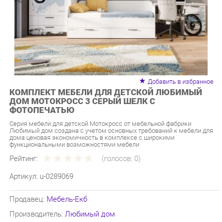
Добавить в избранное
КОМПЛЕКТ МЕБЕЛИ ДЛЯ ДЕТСКОЙ ЛЮБИМЫЙ
ДОМ МОТОКРОСС 3 СЕРЫЙ ШЕЛК С
ФОТОПЕЧАТЬЮ
Серия мебели для детской Мотокросс от мебельной фабрики
Любимый дом создана с учетом основных требований к мебели для
дома ценовая экономичность в комплексе с широкими
функциональными возможностями мебели
Рейтинг:
(голосов:
0
)
Артикул:
u-0289069
Продавец:
Мебель-Екб
Производитель:
Любимый дом
82 790 ₽
Под заказ
Последняя цена: