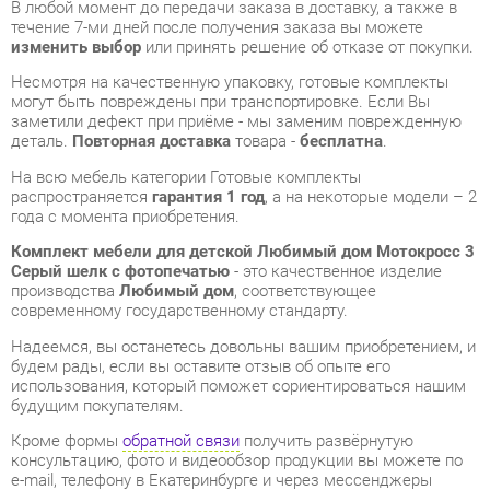
заметили дефект при приёме - мы заменим поврежденную
деталь.
Повторная доставка
товара -
бесплатна
.
На всю мебель категории Готовые комплекты
распространяется
гарантия 1 год
, а на некоторые модели – 2
года с момента приобретения.
Комплект мебели для детской Любимый дом Мотокросс 3
Серый шелк с фотопечатью
- это качественное изделие
производства
Любимый дом
, соответствующее
современному государственному стандарту.
Надеемся, вы останетесь довольны вашим приобретением, и
будем рады, если вы оставите отзыв об опыте его
использования, который поможет сориентироваться нашим
будущим покупателям.
Кроме формы
обратной связи
получить развёрнутую
консультацию, фото и видеообзор продукции вы можете по
e-mail, телефону в Екатеринбурге и через мессенджеры
Telegram и WhatsApp.
Готовые комплекты также можно сравнить между собой в
нашем шоу-руме и купить Комплект мебели для детской
Любимый дом Мотокросс 3 Серый шелк с фотопечатью,
самостоятельно забрав его с нашего центрального склада в